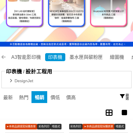
A3智能影印機
印表機
墨水匣與碳粉匣
繪圖機
印表機
設計工程用
/
DesignJet
篩選
最新
熱門
暢銷
價低
價高
➤本商品請填寫採購表單
彩色列印
噴墨式
彩色列印
➤本商品請填寫採購表單
噴墨式