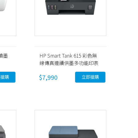
片噴墨
HP Smart Tank 615 彩色無
線傳真連續供墨多功能印表
機 (Y0F71A)
$7,990
即搶購
立即搶購