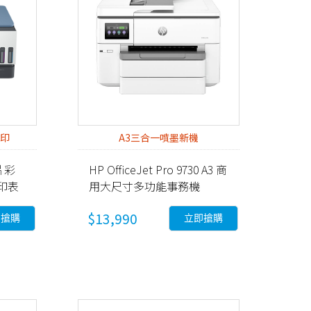
面印
A3三合一噴墨新機
相片彩
HP OfficeJet Pro 9730 A3 商
印表
用大尺寸多功能事務機
(537P5B)
$13,990
即搶購
立即搶購