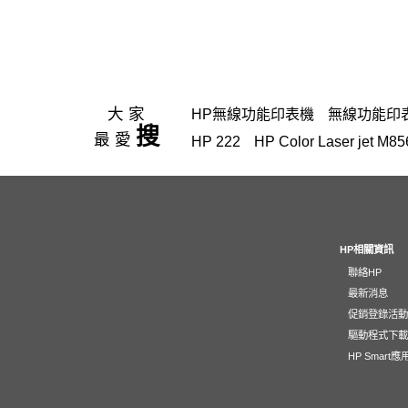
大家
HP無線功能印表機
無線功能印
搜
最愛
HP 222
HP Color Laser je
hp Color LaserJet Pro M
OfficeJet Pro 8710
4303fdw 碳
EliteBook rmn hsn 141c-4
雷射
M111W
GT52
雙送稿雙面 AD
HP相關資訊
聯絡HP
937
翻轉筆電
mouse
130
4
最新消息
Intel Core Ultra 5-125H
LaserJe
促銷登錄活
LaserJet 100 color MFP M175nw
驅動程式下
HP Smart
Laser 230A 藍色原廠碳粉匣
HP
Color LaserJet Pro 4203dn
zboo