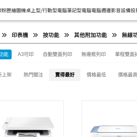
HP原廠
推薦好
碳粉匣
繪圖機
桌上型/行動型電腦
筆記型電腦
電腦週邊
影音設備
投
水匣
碳粉匣
個人筆電
按系列
桌上型工作站電腦
按功能
商用筆電
商務電腦
儲存裝置
耳機
印表機
按功能
其他附加功能
無線
機
容量
按容量
Spectre 皇爵系列
家用
Z1
單功能印表機
200 系列
Pro系列
硬碟外接盒
有
功能
A3可印
自動雙面列印
無邊框列印
單程雙面
印表機
顏色
按顏色
Pavilion 星鑽系列
商用
Z2
多功能事務機
Elitebook 系列
Elite系列
無
機
類型
超品系列
工作室用
Z4
多功能傳真事務機
Probook 系列
新上架
熱門關注
賣得最好
價格最低
價格最
機
OmniBook 系列
設計工程用
Z6
單功能掃描器
ZBook 系列
Z8
其他附加功能