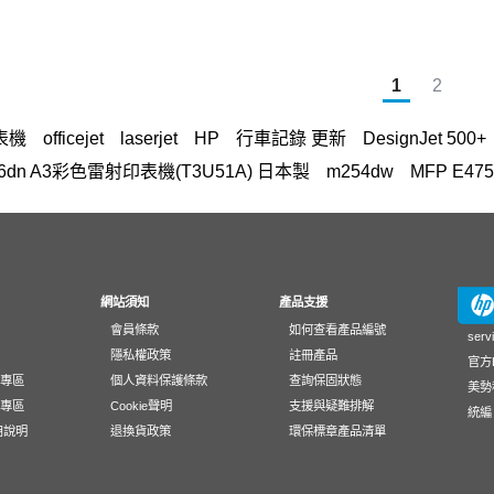
1
2
表機
officejet
laserjet
HP
行車記錄 更新
DesignJet 500+
t M856dn A3彩色雷射印表機(T3U51A) 日本製
m254dw
MFP E475
FP M283fdw 無線雙面觸控彩色雷射傳真複合機
OmniBook Ultra Flip 1
粉
環保標章HP LaserJet Pro MFP M428fdn
307
HP Office
印表機
Laptop 15-fd1516TU筆電
Smart Tank 725
728
15s
F
防水 墨水
m183fw
HP 955
M227fdw
HP 116A、117
網站須知
產品支援
會員條款
如何查看產品編號
103 感光
紙匣
410
230
HP LaserJet Pro M203dw
955xl
serv
隱私權政策
註冊產品
官方L
t M652
4003dn 碳粉
3303
hp inktank 310墨水
InkTank 41
動專區
個人資料保護條款
查詢保固狀態
美勢
LASER MFP179fnw
ZBOOK G10
45W 變壓器
HP206A
載專區
Cookie聲明
支援與疑難排解
統編 
應用說明
退換貨政策
環保標章產品清單
 W1030XC
658
Color LaserJet Pro 4203dw
A3 傳真
HP C
k fury g1i 16
HP 惠普 215A
laserjet mfp
ProOne 440 G9 A