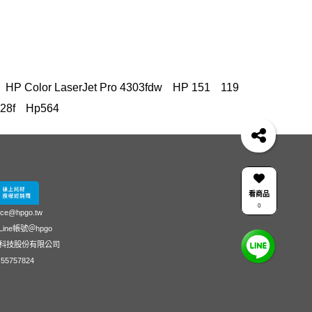
HP Color LaserJet Pro 4303fdw
HP 151
119
28f
Hp564
4
筆電 電池
OfficeJet 5200 series
hp 14-ep
Jet 3830驅動程式
DesignJet T650
145
15-fd
-du3045TX 銀
DeskJet 1510
Pavilion Aero 13
A、118A、119A原廠Laser碳粉匣
3303fdw
耗材
看商品
0
507a
雙碟 筆記型電腦
416
ice@hpgo.tw
ine帳號＠hpgo
9
30A
surface pro
科技股份有限公司
M455
4103fdw 碳粉
850 G7
55757824
olor LaserJet Pro MFP M283fdw
416x
4303dw
IO
變壓器
Deskjet D1560
M856 碳粉匣