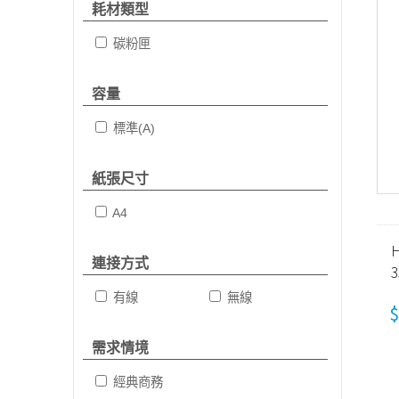
耗材類型
碳粉匣
容量
標準(A)
紙張尺寸
A4
H
連接方式
有線
無線
$
需求情境
經典商務