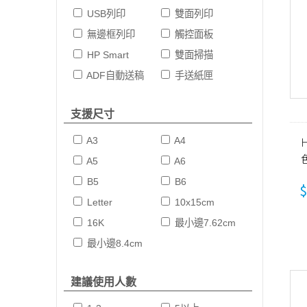
USB列印
雙面列印
無邊框列印
觸控面板
HP Smart
雙面掃描
ADF自動送稿
手送紙匣
支援尺寸
H
A3
A4
A5
A6
B5
B6
$
Letter
10x15cm
16K
最小邊7.62cm
最小邊8.4cm
建議使用人數