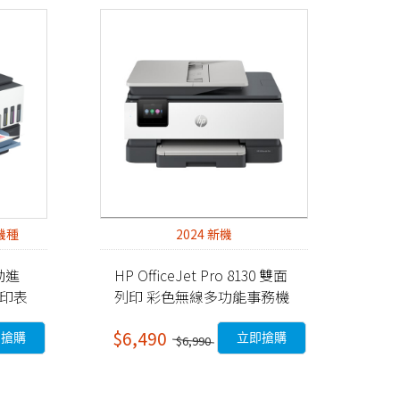
機種
2024 新機
自動進
HP OfficeJet Pro 8130 雙面
能印表
列印 彩色無線多功能事務機
(68K80B)
$6,490
即搶購
立即搶購
$6,990