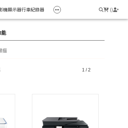
空匣回收
公司大宗採購
機器維修專區
常見問題
登入/註冊
聯繫我們
友回饋
影機
顯示器
行車紀錄器
(
)
電競筆電
簡報周邊
影音週邊
筆電周邊
功能
線耳機
光影Victus 系列
簡報滑鼠
HDMI 切換器 / 分配器
防盜鎖
掃描
線耳機
OMEN
簡報筆
電腦包
觸控筆
高
1 / 2
變壓器
筆電支架