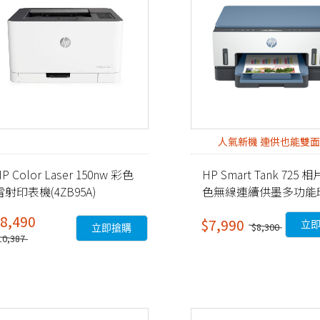
人氣新機 連供也能雙
P Color Laser 150nw 彩色
HP Smart Tank 725 
雷射印表機(4ZB95A)
色無線連續供墨多功能
機 (28B51A)
8,490
$7,990
立
$8,300
立即搶購
10,387