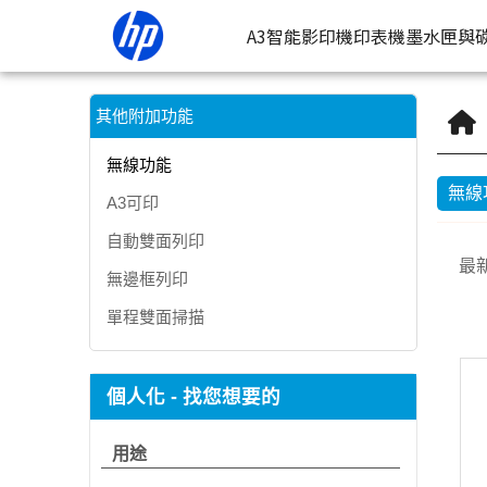
HP 無線功能印表機 | HP® 惠普台灣原廠購物網
A3智能影印機
印表機
墨水匣與
按類型
墨
其他附加功能
噴墨印表
按
無線功能
無線
A3可印
連續噴墨
按
自動雙面列印
雷射印表
按
最
無邊框列印
相片印表
單程雙面掃描
個人化 - 找您想要的
用途