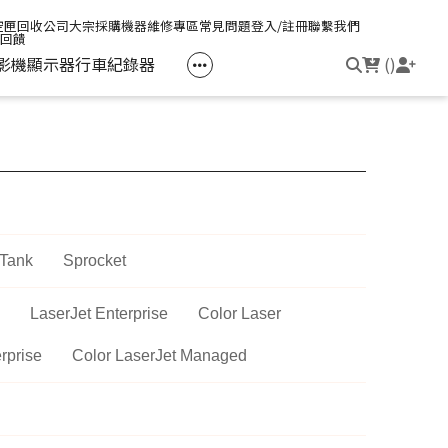
空匣回收
公司大宗採購
機器維修專區
常見問題
登入/註冊
聯繫我們
友回饋
影機
顯示器
行車紀錄器
(
)
電競筆電
簡報周邊
影音週邊
筆電周邊
線耳機
光影Victus 系列
簡報滑鼠
HDMI 切換器 / 分配器
防盜鎖
線耳機
OMEN
簡報筆
電腦包
觸控筆
 Tank
Sprocket
變壓器
LaserJet Enterprise
Color Laser
筆電支架
rprise
Color LaserJet Managed