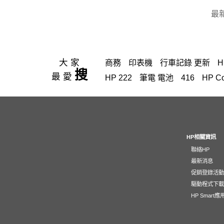
最
大家
商務
印表機
行車記錄 更新
H
搜
最愛
HP 222
筆電 電池
416
HP C
OmniBook Ultra Flip 14
hp Co
OfficeJet 5200 series
officejet
728
雷射印表機
Color LaserJe
GT52
4103 感光
Laptop 15-
HP相關資訊
聯絡HP
30A
雙碟 筆記型電腦
HP Lase
最新消息
Smart Tank 615
InkTank 419
I
促銷登錄活
145A
HP 658
711
28B72A
驅動程式下
HP Smart
HP Color LaserJet Pro MFP M28
環保標章HP LaserJet Pro MFP M