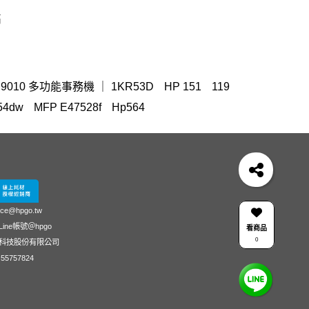
高
Pro 9010 多功能事務機 ｜ 1KR53D
HP 151
119
54dw
MFP E47528f
Hp564
機
OfficeJet Pro 8710
hp 14-ep
LaserJet M111w
937
HP 410A LaserJet
4303fdw 碳粉
紙匣
翻轉筆電
mouse
m183fw
DeskJet 1510
r碳粉匣
防水 墨水
130
Smart Tank 725
HP 955
t direct 3100w
3303fdw
955xl
surface pro
ice@hpgo.tw
ine帳號＠hpgo
看商品
w 碳粉匣
416A
501
HP 125A
G11
416x
0
科技股份有限公司
原廠碳粉匣
M455
55757824
INK TANK 110
Color
變壓器
850 G7
匣
658
45W 變壓器