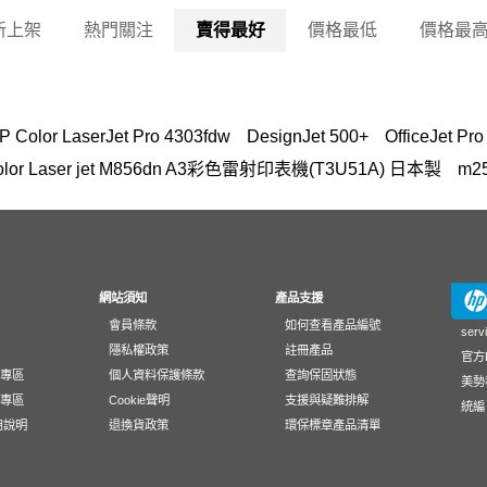
新上架
熱門關注
賣得最好
價格最低
價格最
P Color LaserJet Pro 4303fdw
DesignJet 500+
OfficeJet 
olor Laser jet M856dn A3彩色雷射印表機(T3U51A) 日本製
m2
lor LaserJet Pro MFP M283fdw 無線雙面觸控彩色雷射傳真複合
145
EliteBook rmn hsn 141c-4
DesignJet T650
307
150a
t Pro 4303fdw
Pavilion Aero 13
M227fdw
雙送稿雙面 ADF
fd1516TU筆電
410
HP 116A、117A、118A、119A原廠Lase
網站須知
產品支援
會員條款
如何查看產品編號
rJet Pro M203dw
W2130YC
15-fd
507a
4003dn 碳粉
je
serv
隱私權政策
註冊產品
官方L
ntel Core Ultra 5-125H
M111W
hp inktank 310墨水
m183f
動專區
個人資料保護條款
查詢保固狀態
美勢
150nw
DeskJet 1110
M855 CF313AC
Laser 230A 藍色
載專區
Cookie聲明
支援與疑難排解
統編 
應用說明
退換貨政策
環保標章產品清單
3fdw
雙面掃描
hp inkTank wireless 419
Photosmart 5520
428fdn
LASER MFP179fnw
zbook fury g1i 16
M856 碳粉