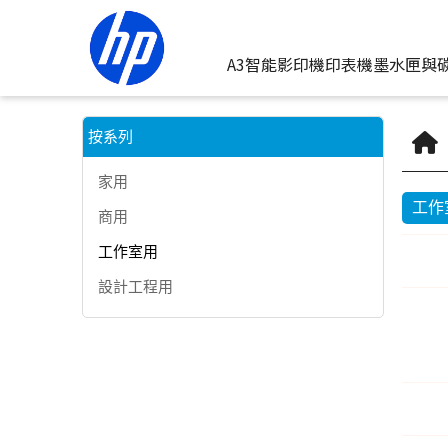
工作室用 | HP® 惠普台灣原廠購物網
A3智能影印機
印表機
墨水匣與
按類型
墨
按系列
家用
噴墨印表
按
工作
商用
連續噴墨
按
工作室用
雷射印表
按
設計工程用
相片印表