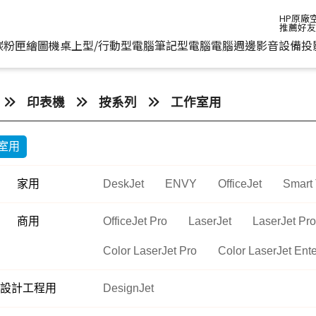
HP原廠
推薦好
碳粉匣
繪圖機
桌上型/行動型電腦
筆記型電腦
電腦週邊
影音設備
投
水匣
碳粉匣
個人筆電
按系列
桌上型工作站電腦
按功能
商用筆電
商務電腦
儲存裝置
耳機
印表機
按系列
工作室用
機
容量
按容量
Spectre 皇爵系列
家用
Z1
單功能印表機
200 系列
Pro系列
硬碟外接盒
有
室用
印表機
顏色
按顏色
Pavilion 星鑽系列
商用
Z2
多功能事務機
Elitebook 系列
Elite系列
無
機
類型
超品系列
工作室用
Z4
多功能傳真事務機
Probook 系列
家用
DeskJet
ENVY
OfficeJet
Smart
機
OmniBook 系列
設計工程用
Z6
單功能掃描器
ZBook 系列
商用
OfficeJet Pro
LaserJet
LaserJet Pro
Z8
其他附加功能
Color LaserJet Pro
Color LaserJet Ente
設計工程用
DesignJet