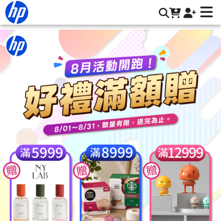
繪圖機底座支架 | HP® 惠普台灣原廠購物網