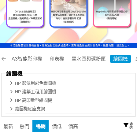
A3智能影印機
印表機
墨水匣與碳粉匣
繪圖機
繪圖機
HP 影像用彩色繪圖機
HP 建築工程用繪圖機
HP 高印量型繪圖機
繪圖機底座支架
篩選
最新
熱門
暢銷
價低
價高