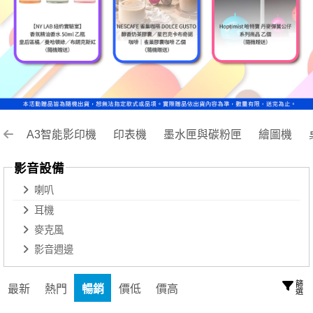
A3智能影印機
印表機
墨水匣與碳粉匣
繪圖機
影音設備
喇叭
耳機
麥克風
影音週邊
篩選
最新
熱門
暢銷
價低
價高