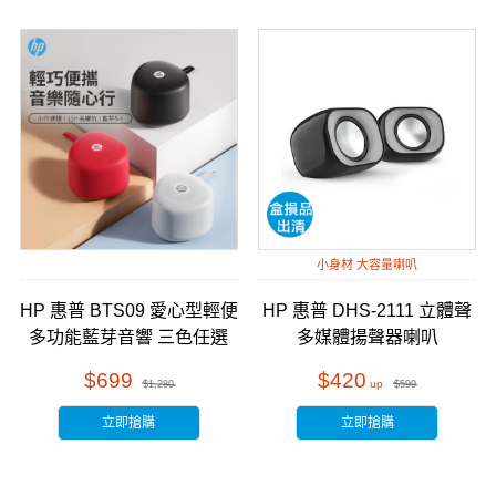
小身材 大容量喇叭
HP 惠普 BTS09 愛心型輕便
HP 惠普 DHS-2111 立體聲
多功能藍芽音響 三色任選
多媒體揚聲器喇叭
$699
$420
$1,280
$599
立即搶購
立即搶購