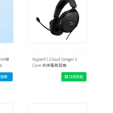
5mm接
HyperX l Cloud Stinger 2
白
Core 有線電競耳機
(683L9AA)
即搶購
洽詢客服