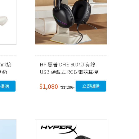
5mm接
HP 惠普 DHE-8007U 有線
 奶
USB 頭戴式 RGB 電競耳機
黑
$1,080
即搶購
立即搶購
$1,280