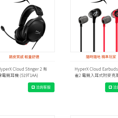
類皮質感 輕量舒適
隨時隨地 精準玩家
yperX Cloud Stinger 2 有
HyperX Cloud Earbuds
線電競耳機 (519T1AA)
雀2 電競入耳式附麥克
機 黑/紅 (兩色)
洽詢客服
洽