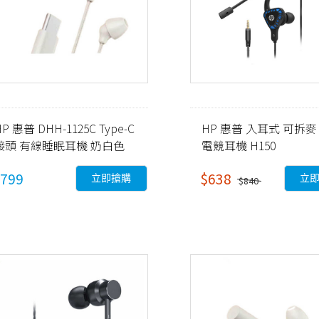
P 惠普 DHH-1125C Type-C
HP 惠普 入耳式 可拆麥
接頭 有線睡眠耳機 奶白色
電競耳機 H150
799
$638
立即搶購
立
$840