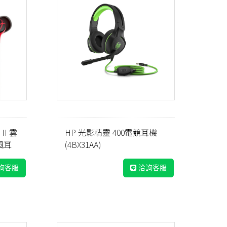
 II 雲
HP 光影精靈 400電競耳機
風耳
(4BX31AA)
詢客服
洽詢客服