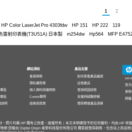
1
2
HP Color LaserJet Pro 4303fdw
HP 151
HP 222
119
n A3彩色雷射印表機(T3U51A) 日本製
m254dw
Hp564
MFP E4752
FP M283fdw 無線雙面觸控彩色雷射傳真複合機
OmniBook Ultra Flip 1
303fdw 碳粉
DesignJet T650
15-fd
145
EliteBook rmn hs
428fdn
HP OfficeJet 3830驅動程式
Laptop 15-fd1516TU筆
ADF
防水 墨水
m183fw
HP 955
M227fdw
HP 116A、1
網站須知
產品支援
會員條款
如何查看產品編號
130
4103 感光
紙匣
410
DeskJet 1510
Pavilion Aero 13
serv
隱私權政策
註冊產品
官方L
t M652
4003dn 碳粉
3303
InkTank 419
hp inktank 310墨
動專區
個人資料保護條款
查詢保固狀態
美勢
lor LaserJet Pro MFP M283fdw
Color LaserJet Pro 4203dn
載專區
Cookie聲明
支援與疑難排解
統編 
應用說明
退換貨政策
環保標章產品清單
AIO
顯示器
150nw
變壓器
Deskjet D1560
M856 碳粉匣
HP 658
28B72A
deskjet2000
雙面掃描
M855
Envy x360
or
m183fw 碳粉匣
M855 CF313AC
LaserJet 100 color M
素材、照片均屬 HP 獨有之財產、版權所有；本文未明確授予的任何權利，均由 HP 保
物網 授權由 Digital Origin 美勢科技股份有限公司 獨家經營與銷售，包含站上