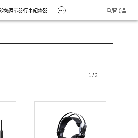
空匣回收
公司大宗採購
機器維修專區
常見問題
登入/註冊
聯繫我們
友回饋
影機
顯示器
行車紀錄器
(
)
電競筆電
簡報周邊
影音週邊
筆電周邊
線耳機
光影Victus 系列
簡報滑鼠
HDMI 切換器 / 分配器
防盜鎖
線耳機
OMEN
簡報筆
電腦包
觸控筆
高
1 / 2
變壓器
筆電支架