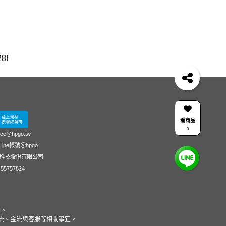
8f
4
officejet
筆電 電池
OfficeJet 5200 series
n 141c-4
307
電
Smart Tank 725
728
15s-du3045TX 銀
17A、118A、119A原廠Laser碳粉匣
3303fdw
看商品
0
M111W
雙碟 筆記型電腦
416
ice@hpgo.tw
ine帳號＠hpgo
水
30A
surface pro
HP LaserJet Pro M203dw
科技股份有限公司
zbook fury g1i 16
4303dw
laserjet mfp
55757824
M111w 碳粉匣
hp m139-m142碳粉匣
HP 125A
LaserJet 3050
hp inkTank wireless 419
FP M175nw
ZBOOK G10
LASER MFP179fnw
留。
商品物流、金流與客服等相關事宜。