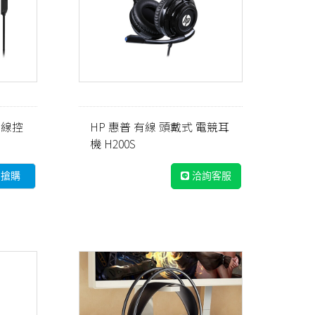
 線控
HP 惠普 有線 頭戴式 電競耳
機 H200S
即搶購
洽詢客服