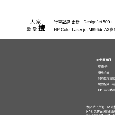
大家
行車記錄 更新
DesignJet 500+
搜
最愛
HP Color Laser jet M856d
hp Color LaserJet Pro M
hp 14-ep
OfficeJet Pro 8710
4
環保標章HP LaserJet Pro MFP M
雷射印表機
GT52
雙送稿雙面 
HP相關資訊
聯絡HP
耗材
937
翻轉筆電
mouse
最新消息
Intel Core Ultra 5-125H
LaserJe
促銷登錄活
230
955xl
507a
416x
HP Co
驅動程式下
HP Smart
HP 惠普 215A
ProOne 440 G9 
Photosmart 5520
G11
145A
LaserJet M111w
筆電 粉色
Col
本網站上所有 HP 
HP® 惠普台灣原廠購
HP206A
M455