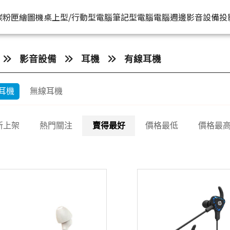
HP原廠
推薦好
碳粉匣
繪圖機
桌上型/行動型電腦
筆記型電腦
電腦週邊
影音設備
投
水匣
碳粉匣
個人筆電
按系列
桌上型工作站電腦
按功能
商用筆電
商務電腦
儲存裝置
耳機
影音設備
耳機
有線耳機
機
容量
按容量
Spectre 皇爵系列
家用
Z1
單功能印表機
200 系列
Pro系列
硬碟外接盒
有
耳機
無線耳機
印表機
顏色
按顏色
Pavilion 星鑽系列
商用
Z2
多功能事務機
Elitebook 系列
Elite系列
無
機
類型
超品系列
工作室用
Z4
多功能傳真事務機
Probook 系列
新上架
熱門關注
賣得最好
價格最低
價格最
機
OmniBook 系列
設計工程用
Z6
單功能掃描器
ZBook 系列
Z8
其他附加功能