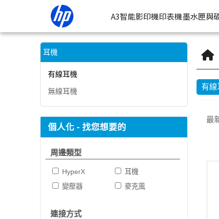
有線耳機 | HP® 惠普台灣原廠購物網
A3智能影印機
印表機
墨水匣與
按類型
墨
耳機
噴墨印表
按
有線耳機
有線
無線耳機
連續噴墨
按
雷射印表
按
最
個人化 - 找您想要的
相片印表
周邊類型
HyperX
耳機
變壓器
麥克風
連接方式