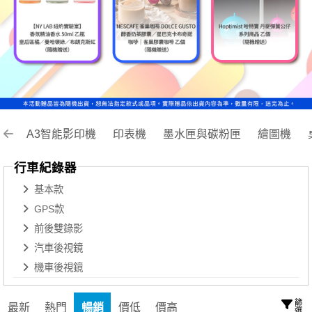
A3智能影印機
印表機
墨水匣與碳粉匣
繪圖機
行車紀錄器
基本款
GPS款
前後雙錄影
汽車後視鏡
機車後視鏡
篩選
最新
熱門
暢銷
價低
價高