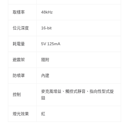
取樣率
48kHz
位元深度
16-bit
耗電量
5V 125mA
避震架
隨附
防噴罩
內建
麥克風增益、觸控式靜音、指向性型式旋
控制
鈕
燈光效果
紅