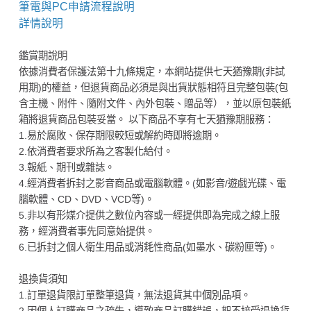
筆電與PC申請流程說明
詳情說明
鑑賞期說明
依據消費者保護法第十九條規定，本網站提供七天猶豫期(非試
用期)的權益，但退貨商品必須是與出貨狀態相符且完整包裝(包
含主機、附件、隨附文件、內外包裝、贈品等），並以原包裝紙
箱將退貨商品包裝妥當。 以下商品不享有七天猶豫期服務：
1.易於腐敗、保存期限較短或解約時即將逾期。
2.依消費者要求所為之客製化給付。
3.報紙、期刊或雜誌。
4.經消費者拆封之影音商品或電腦軟體。(如影音/遊戲光碟、電
腦軟體、CD、DVD、VCD等)。
5.非以有形媒介提供之數位內容或一經提供即為完成之線上服
務，經消費者事先同意始提供。
6.已拆封之個人衛生用品或消耗性商品(如墨水、碳粉匣等)。
退換貨須知
1.訂單退貨限訂單整筆退貨，無法退貨其中個別品項。