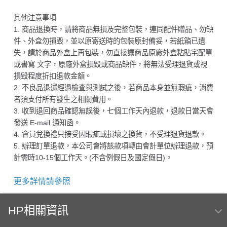
其他注意事項
1. 商品退換時，請將商品無損及完整包裝，連同配件贈品、勿缺
件、外盒勿損毀，並以原寄送時的包裝原封備妥，若紙箱已遺
失，請於商品外盒上再包裝，勿直接讓商品原廠外盒粘貼宅配單
或書寫 文字，原廠外盒損毀或商品缺件，將無法受理退貨或視
損毀程度折扣退款金額。
2. 不良品退還經過檢查與測試之後，若商品本身並無瑕疵，消費
者須支付所有發生之相關費用。
3. 收到退回商品確認無誤後，七個工作天內退款，退款日當天會
發送 E-mail 通知函。
4. 會員兌換禮只接受因瑕疵或損壞之換貨，不受理退貨退款。
5. 辦理訂單退款，本公司會將該款項轉由會計單位辦理退款，預
計需時10-15個工作天。(不含例假日及國定假日)。
更多詳情請參照
HP相關資訊