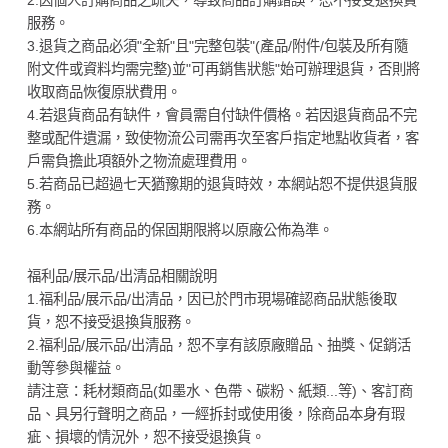
2.因個人訂購商品之疏失，導致商品訂購錯誤，恕不接受退換貨
服務。
3.退貨之商品必須"全新"且"完整包裝"(產品/附件/包裝及所有隨
附文件或資料均需完整)並"可再銷售狀態"始可辦理退貨，否則將
收取商品恢復原狀費用。
4.若退貨商品有缺件，會員需自付缺件價格。若因退貨商品不完
整或配件遺漏，致使物流公司需再次至客戶指定地點收貨者，客
戶需負擔此項額外之物流處理費用。
5.若商品已超過七天猶豫期的退貨時效，本網站恕不提供退貨服
務。
6.本網站所有商品的保固期限將以原廠公佈為準。
福利品/展示品/出清品相關說明
1.福利品/展示品/出清品，因已於門市現場確認商品狀態後取
貨，恕不接受退換貨服務。
2.福利品/展示品/出清品，恕不享有該原廠贈品、抽獎、促銷活
動等參與權益。
請注意：耗材類商品(如墨水、色帶、碳粉、紙類...等)、客訂商
品、具另行聲明之商品，一經拆封或使用後，除商品本身有瑕
疵、損壞的情況外，恕不接受退換貨。