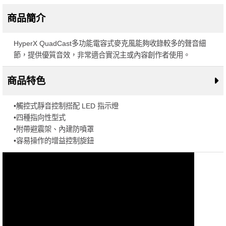
商品簡介
HyperX QuadCast多功能電容式麥克風能夠收錄較多的聲音細
節，提供優質音效，非常適合實況主或內容創作者使用。
商品特色
•觸控式靜音控制搭配 LED 指示燈
•四種指向性型式
•附帶避震架、內建防噴罩
•容易操作的增益控制旋鈕