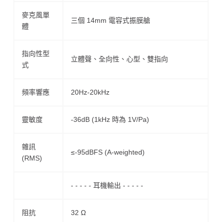
麥克風單
三個 14mm 電容式振膜艙
體
指向性型
立體聲、全向性、心型、雙指向
式
頻率響應
20Hz-20kHz
靈敏度
-36dB (1kHz 時為 1V/Pa)
雜訊
≤-95dBFS (A-weighted)
(RMS)
- - - - - 耳機輸出 - - - - -
阻抗
32 Ω