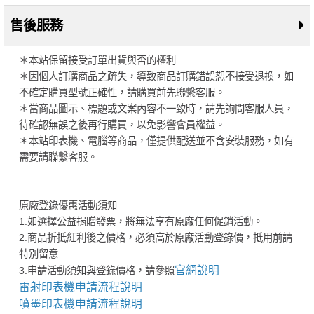
售後服務
＊本站保留接受訂單出貨與否的權利
＊因個人訂購商品之疏失，導致商品訂購錯誤恕不接受退換，如
不確定購買型號正確性，請購買前先聯繫客服。
＊當商品圖示、標題或文案內容不一致時，請先詢問客服人員，
待確認無誤之後再行購買，以免影響會員權益。
＊本站印表機、電腦等商品，僅提供配送並不含安裝服務，如有
需要請聯繫客服。
原廠登錄優惠活動須知
1.如選擇公益捐贈發票，將無法享有原廠任何促銷活動。
2.商品折抵紅利後之價格，必須高於原廠活動登錄價，抵用前請
特別留意
官網說明
3.申請活動須知與登錄價格，請參照
雷射印表機申請流程說明
噴墨印表機申請流程說明