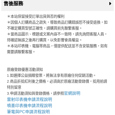
售後服務
＊本站保留接受訂單出貨與否的權利
＊因個人訂購商品之疏失，導致商品訂購錯誤恕不接受退換，如
不確定購買型號正確性，請購買前先聯繫客服。
＊當商品圖示、標題或文案內容不一致時，請先詢問客服人員，
待確認無誤之後再行購買，以免影響會員權益。
＊本站印表機、電腦等商品，僅提供配送並不含安裝服務，如有
需要請聯繫客服。
原廠登錄優惠活動須知
1.如選擇公益捐贈發票，將無法享有原廠任何促銷活動。
2.商品折抵紅利後之價格，必須高於原廠活動登錄價，抵用前請
特別留意
官網說明
3.申請活動須知與登錄價格，請參照
雷射印表機申請流程說明
噴墨印表機申請流程說明
筆電與PC申請流程說明