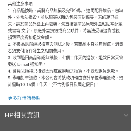
其他注意事項
1. 商品退換時，請將商品無損及完整包裝，連同配件贈品、勿缺
件、外盒勿損毀，並以原寄送時的包裝原封備妥，若紙箱已遺
失，請於商品外盒上再包裝，勿直接讓商品原廠外盒粘貼宅配單
或書寫 文字，原廠外盒損毀或商品缺件，將無法受理退貨或視
損毀程度折扣退款金額。
2. 不良品退還經過檢查與測試之後，若商品本身並無瑕疵，消費
者須支付所有發生之相關費用。
3. 收到退回商品確認無誤後，七個工作天內退款，退款日當天會
發送 E-mail 通知函。
4. 會員兌換禮只接受因瑕疵或損壞之換貨，不受理退貨退款。
5. 辦理訂單退款，本公司會將該款項轉由會計單位辦理退款，預
計需時10-15個工作天。(不含例假日及國定假日)。
更多詳情請參照
HP相關資訊