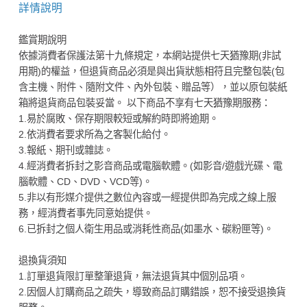
詳情說明
鑑賞期說明
依據消費者保護法第十九條規定，本網站提供七天猶豫期(非試
用期)的權益，但退貨商品必須是與出貨狀態相符且完整包裝(包
含主機、附件、隨附文件、內外包裝、贈品等），並以原包裝紙
箱將退貨商品包裝妥當。 以下商品不享有七天猶豫期服務：
1.易於腐敗、保存期限較短或解約時即將逾期。
2.依消費者要求所為之客製化給付。
3.報紙、期刊或雜誌。
4.經消費者拆封之影音商品或電腦軟體。(如影音/遊戲光碟、電
腦軟體、CD、DVD、VCD等)。
5.非以有形媒介提供之數位內容或一經提供即為完成之線上服
務，經消費者事先同意始提供。
6.已拆封之個人衛生用品或消耗性商品(如墨水、碳粉匣等)。
退換貨須知
1.訂單退貨限訂單整筆退貨，無法退貨其中個別品項。
2.因個人訂購商品之疏失，導致商品訂購錯誤，恕不接受退換貨