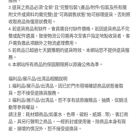
服務。
3.退貨之商品必須"全新"且"完整包裝"(產品/附件/包裝及所有隨
附文件或資料均需完整)並"可再銷售狀態"始可辦理退貨，否則將
收取商品恢復原狀費用。
4.若退貨商品有缺件，會員需自付缺件價格。若因退貨商品不完
整或配件遺漏，致使物流公司需再次至客戶指定地點收貨者，客
戶需負擔此項額外之物流處理費用。
5.若商品已超過七天猶豫期的退貨時效，本網站恕不提供退貨服
務。
6.本網站所有商品的保固期限將以原廠公佈為準。
福利品/展示品/出清品相關說明
1.福利品/展示品/出清品，因已於門市現場確認商品狀態後取
貨，恕不接受退換貨服務。
2.福利品/展示品/出清品，恕不享有該原廠贈品、抽獎、促銷活
動等參與權益。
請注意：耗材類商品(如墨水、色帶、碳粉、紙類...等)、客訂商
品、具另行聲明之商品，一經拆封或使用後，除商品本身有瑕
疵、損壞的情況外，恕不接受退換貨。