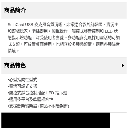
商品簡介
SoloCast USB 麥克風音質清晰，非常適合影片剪輯師、實況主
和遊戲玩家。隨插即用，簡單操作；觸控式靜音控制和 LED 狀
態指示燈功能，深受使用者喜愛。多功能麥克風採用靈活的可調
式支架，可放置桌面使用，也相容於多種懸架臂，適用各種錄音
情境。
商品特色
•心型指向性型式
•靈活可調式支架
•觸控式靜音控制搭配 LED 指示燈
•適用多平台及軟體相容性
•支援懸架臂架設 (商品不附懸架臂)