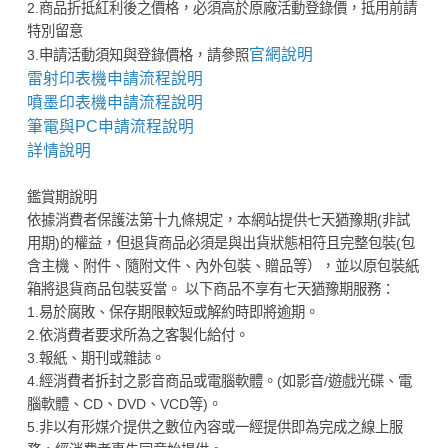
2.商品折抵紅利後之價格，必須高於原廠活動登錄價，抵用前請
特別留意
官網說明
3.申請活動須知與登錄價格，請參照
雷射印表機申請流程說明
噴墨印表機申請流程說明
筆電與PC申請流程說明
詳情說明
鑑賞期說明
依據消費者保護法第十九條規定，本網站提供七天猶豫期(非試
用期)的權益，但退貨商品必須是與出貨狀態相符且完整包裝(包
含主機、附件、隨附文件、內外包裝、贈品等），並以原包裝紙
箱將退貨商品包裝妥當。 以下商品不享有七天猶豫期服務：
1.易於腐敗、保存期限較短或解約時即將逾期。
2.依消費者要求所為之客製化給付。
3.報紙、期刊或雜誌。
4.經消費者拆封之影音商品或電腦軟體。(如影音/遊戲光碟、電
腦軟體、CD、DVD、VCD等)。
5.非以有形媒介提供之數位內容或一經提供即為完成之線上服