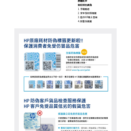
原廠耗材
如何辨別真偽
1. 手機驗證
2. 安全性封條標籤
3. 造訪HP線上查詢
4. 防竄改標籤