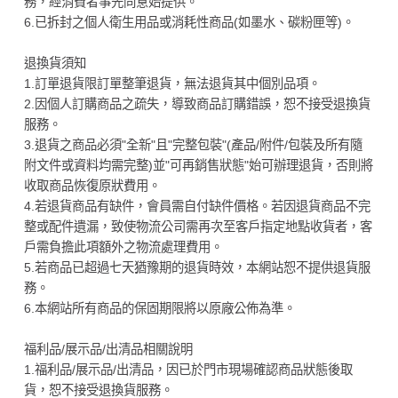
務，經消費者事先同意始提供。
6.已拆封之個人衛生用品或消耗性商品(如墨水、碳粉匣等)。
退換貨須知
1.訂單退貨限訂單整筆退貨，無法退貨其中個別品項。
2.因個人訂購商品之疏失，導致商品訂購錯誤，恕不接受退換貨
服務。
3.退貨之商品必須"全新"且"完整包裝"(產品/附件/包裝及所有隨
附文件或資料均需完整)並"可再銷售狀態"始可辦理退貨，否則將
收取商品恢復原狀費用。
4.若退貨商品有缺件，會員需自付缺件價格。若因退貨商品不完
整或配件遺漏，致使物流公司需再次至客戶指定地點收貨者，客
戶需負擔此項額外之物流處理費用。
5.若商品已超過七天猶豫期的退貨時效，本網站恕不提供退貨服
務。
6.本網站所有商品的保固期限將以原廠公佈為準。
福利品/展示品/出清品相關說明
1.福利品/展示品/出清品，因已於門市現場確認商品狀態後取
貨，恕不接受退換貨服務。