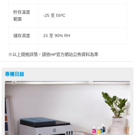
貯存溫度
-25 至 55ºC
範圍
儲存濕度
15 至 90% RH
※以上規格詳情，請依HP官方網站公佈資料為準
專欄目錄