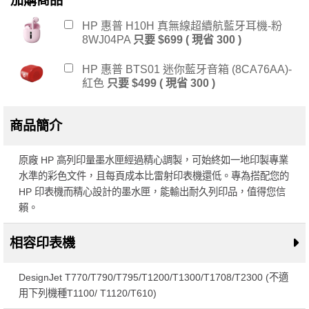
加購商品
HP 惠普 H10H 真無線超續航藍牙耳機-粉
8WJ04PA
只要 $699 ( 現省 300 )
HP 惠普 BTS01 迷你藍牙音箱 (8CA76AA)-
紅色
只要 $499 ( 現省 300 )
商品簡介
原廠 HP 高列印量墨水匣經過精心調製，可始終如一地印製專業
水準的彩色文件，且每頁成本比雷射印表機還低。專為搭配您的
HP 印表機而精心設計的墨水匣，能輸出耐久列印品，值得您信
賴。
相容印表機
DesignJet T770/T790/T795/T1200/T1300/T1708/T2300 (不適
用下列機種T1100/ T1120/T610)