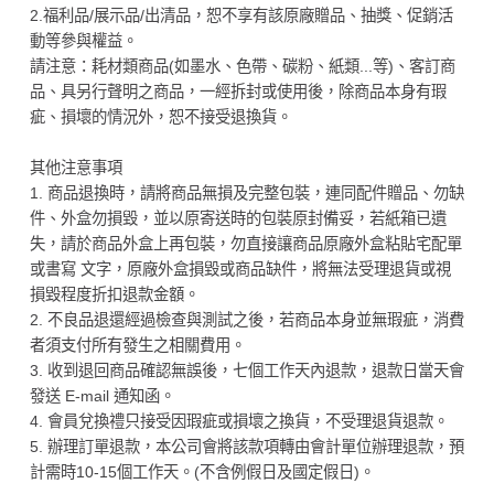
2.福利品/展示品/出清品，恕不享有該原廠贈品、抽獎、促銷活
動等參與權益。
請注意：耗材類商品(如墨水、色帶、碳粉、紙類...等)、客訂商
品、具另行聲明之商品，一經拆封或使用後，除商品本身有瑕
疵、損壞的情況外，恕不接受退換貨。
其他注意事項
1. 商品退換時，請將商品無損及完整包裝，連同配件贈品、勿缺
件、外盒勿損毀，並以原寄送時的包裝原封備妥，若紙箱已遺
失，請於商品外盒上再包裝，勿直接讓商品原廠外盒粘貼宅配單
或書寫 文字，原廠外盒損毀或商品缺件，將無法受理退貨或視
損毀程度折扣退款金額。
2. 不良品退還經過檢查與測試之後，若商品本身並無瑕疵，消費
者須支付所有發生之相關費用。
3. 收到退回商品確認無誤後，七個工作天內退款，退款日當天會
發送 E-mail 通知函。
4. 會員兌換禮只接受因瑕疵或損壞之換貨，不受理退貨退款。
5. 辦理訂單退款，本公司會將該款項轉由會計單位辦理退款，預
計需時10-15個工作天。(不含例假日及國定假日)。