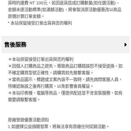
貨時的運費 NT 100元，若因退貨造成訂購數量(如任選活動)、
金額未達活動標準(如滿額活動)，將會取消原活動優惠改以商品
原價計算訂單金額。
* 本站保留接受訂單出貨與否的權利
售後服務
＊本站保留接受訂單出貨與否的權利
＊因個人訂購商品之疏失，導致商品訂購錯誤恕不接受退換，如
不確定購買型號正確性，請購買前先聯繫客服。
＊當商品圖示、標題或文案內容不一致時，請先詢問客服人員，
待確認無誤之後再行購買，以免影響會員權益。
＊本站印表機、電腦等商品，僅提供配送並不含安裝服務，如有
需要請聯繫客服。
原廠登錄優惠活動須知
1.如選擇公益捐贈發票，將無法享有原廠任何促銷活動。