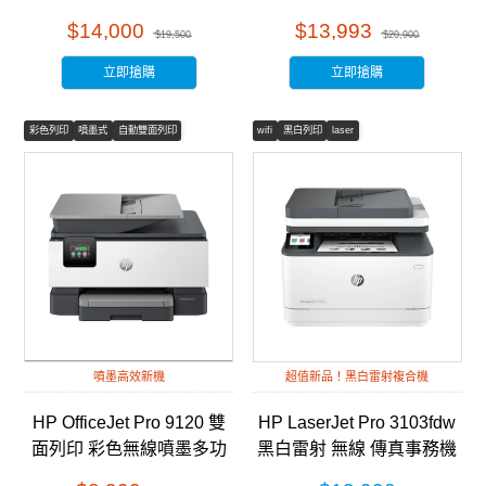
務機 (2Z628A)
(J8H61A)
$14,000
$13,993
$19,500
$20,900
立即搶購
立即搶購
彩色列印
噴墨式
自動雙面列印
wifi
黑白列印
laser
噴墨高效新機
超值新品！黑白雷射複合機
HP OfficeJet Pro 9120 雙
HP LaserJet Pro 3103fdw
面列印 彩色無線噴墨多功
黑白雷射 無線 傳真事務機
能事務機 (403W1B)
(3G632A)