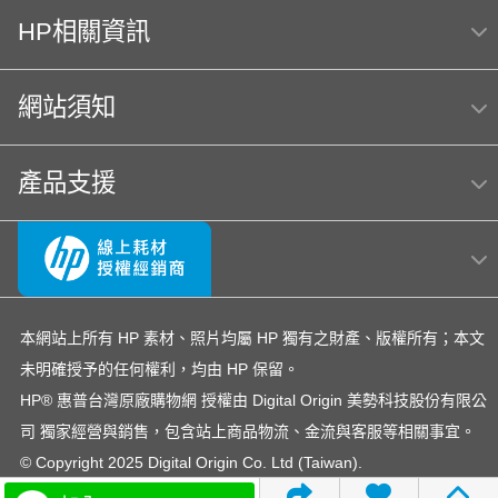
(T3U51A) 日本製
HP相關資訊
HP 222
MFP E47528f
Hp564
網站須知
hp color laser 150a 感光鼓
OmniBook Ultra Flip 14
4303fdw 碳粉
筆電 電池
hp 14-ep
產品支援
OfficeJet Pro 8710
307
OfficeJet 5200 series
145
hp Color LaserJet Pro MFP M283fdw 無線雙面觸控彩
色雷射傳真複合機
Smart Tank 725
EliteBook rmn hsn 141c-4
HP LaserJet Pro M203dw
本網站上所有 HP 素材、照片均屬 HP 獨有之財產、版權所有；本文
未明確授予的任何權利，均由 HP 保留。
HP OfficeJet 3830驅動程式
HP61
M155
HP® 惠普台灣原廠購物網 授權由 Digital Origin 美勢科技股份有限公
DesignJet T650
司 獨家經營與銷售，包含站上商品物流、金流與客服等相關事宜。
環保標章HP LaserJet Pro MFP M428fdn
© Copyright 2025 Digital Origin Co. Ltd (Taiwan).
Hp178nw 碳粉
Usb
222A
InkTank 115列印頭