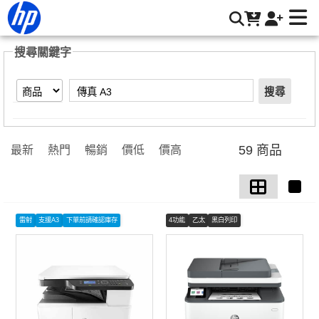
【傳真 A3】搜尋結果 | HP® 惠普台灣原廠購物網
搜尋關鍵字
搜尋
59 商品
最新
熱門
暢銷
價低
價高
雷射
支援A3
下單前請確認庫存
4功能
乙太
黑白列印