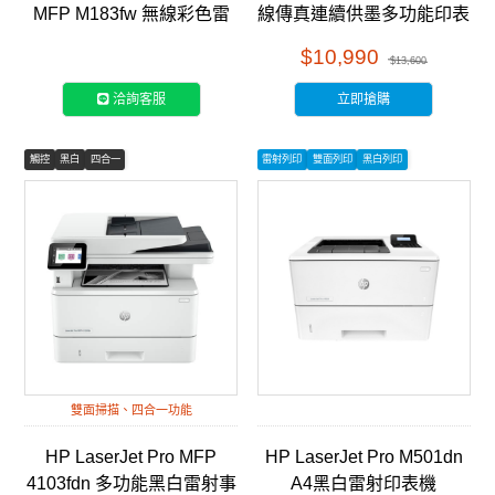
MFP M183fw 無線彩色雷
線傳真連續供墨多功能印表
射傳真事務機 (7KW56A)
機 (28B96A)
$10,990
$13,600
洽詢客服
立即搶購
觸控
黑白
四合一
雷射列印
雙面列印
黑白列印
雙面掃描、四合一功能
HP LaserJet Pro MFP
HP LaserJet Pro M501dn
4103fdn 多功能黑白雷射事
A4黑白雷射印表機