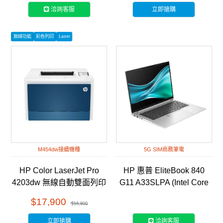
洽詢客服
立即搶購
無線功能
彩色列印
Laser
M454dw接續機種
5G SIM商務筆電
HP Color LaserJet Pro
HP 惠普 EliteBook 840
4203dw 無線自動雙面列印
G11 A33SLPA (Intel Core
彩色雷射印表機 (5HH48A)
Ultra 7 155H/16G/1TB
$17,900
$18,800
SSD/Win11Pro/WQXGA/14)
立即搶購
洽詢客服