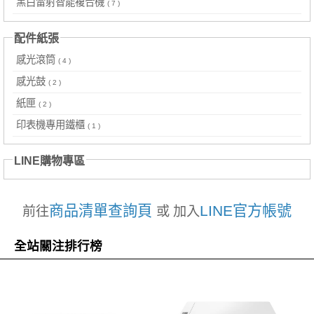
黑白雷射智能複合機
( 7 )
配件紙張
感光滾筒
( 4 )
感光鼓
( 2 )
紙匣
( 2 )
印表機專用鐵櫃
( 1 )
LINE購物專區
商品清單查詢頁
LINE官方帳號
前往
或 加入
全站關注排行榜