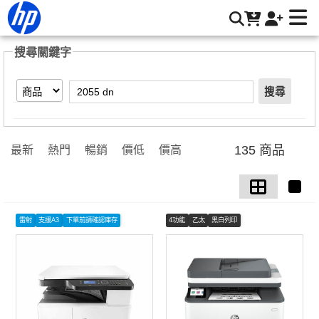
【2055 dn】搜尋結果 | HP® 惠普台灣原廠購物網
搜尋關鍵字
搜尋
135 商品
最新
熱門
暢銷
價低
價高
雷射
支援A3
下單前請確認庫存
4功能
乙太
黑白列印