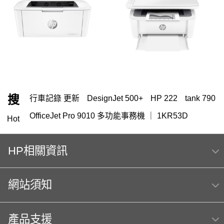
搜
行車記錄 更新
DesignJet 500+
HP 222
tank 790
OfficeJet Pro 9010 多功能事務機 ｜ 1KR53D
Hot
HP 151
筆電 電池
145
119
416
m254dw
HP相關資訊
HP Color Laser jet M856dn A3彩色雷射印表機
(T3U51A) 日本製
網站須知
hp Color LaserJet Pro MFP M283fdw 無線雙面觸控彩
色雷射傳真複合機
MFP E47528f
HP Color LaserJet Pro 4303fdw
產品支援