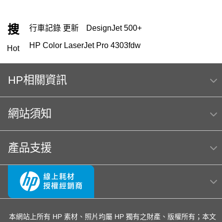
搜
行車記錄 更新
DesignJet 500+
HP Color LaserJet Pro 4303fdw
Hot
OfficeJet Pro 9010 多功能事務機 ｜ 1KR53D
HP相關資訊
HP 151
119
筆電 電池
HP 222
416
HP Color Laser jet M856dn A3彩色雷射印表機
網站須知
(T3U51A) 日本製
m254dw
MFP E47528f
Hp564
產品支援
hp Color LaserJet Pro MFP M283fdw 無線雙面觸控彩
色雷射傳真複合機
OmniBook Ultra Flip 14
LaserJet M111w
OfficeJet 5200 series
officejet
OfficeJet Pro 8710
hp 14-ep
EliteBook rmn hsn 141c-4
本網站上所有 HP 素材、照片均屬 HP 獨有之財產、版權所有；本文