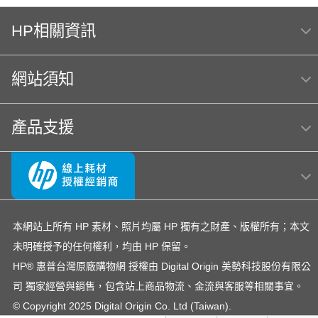
HP Color Laser jet M856dn A3彩色雷射印表機
(T3U51A) 日本製
HP相關資訊
MFP E47528f
Hp564
網站須知
hp Color LaserJet Pro MFP M283fdw 無線雙面觸控彩
色雷射傳真複合機
OmniBook Ultra Flip 14
HP 222
產品支援
OfficeJet Pro 8710
Usb
officejet
筆電 電池
4303fdw 碳粉
OfficeJet 5200 series
hp 14-ep
145
DesignJet T650
M155
HP OfficeJet 3830驅動程式
本網站上所有 HP 素材、照片均屬 HP 獨有之財產、版權所有；本文
未明確授予的任何權利，均由 HP 保留。
EliteBook rmn hsn 141c-4
307
HP® 惠普台灣原廠購物網 授權由 Digital Origin 美勢科技股份有限公
環保標章HP LaserJet Pro MFP M428fdn
司 獨家經營與銷售，包含站上商品物流、金流與客服等相關事宜。
HP LaserJet Pro M203dw
15-fd
雷射印表機
© Copyright 2025 Digital Origin Co. Ltd (Taiwan).