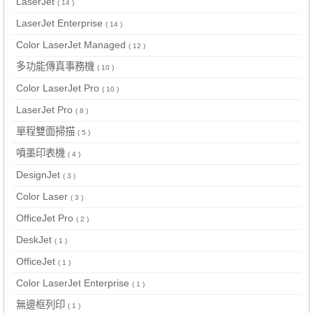
LaserJet
( 14 )
LaserJet Enterprise
( 14 )
Color LaserJet Managed
( 12 )
多功能傳真事務機
( 10 )
Color LaserJet Pro
( 10 )
LaserJet Pro
( 8 )
單程雙面掃描
( 5 )
噴墨印表機
( 4 )
DesignJet
( 3 )
Color Laser
( 3 )
OfficeJet Pro
( 2 )
DeskJet
( 1 )
OfficeJet
( 1 )
Color LaserJet Enterprise
( 1 )
無邊框列印
( 1 )