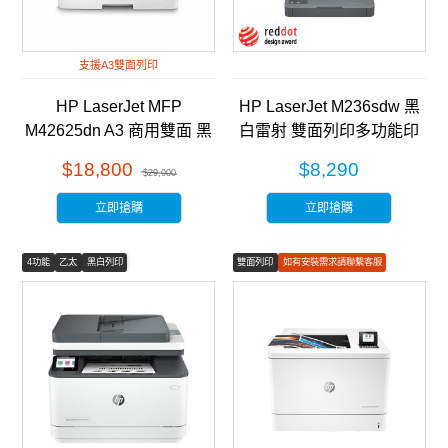
支援A3雙面列印
HP LaserJet MFP
HP LaserJet M236sdw 黑
M42625dn A3 商用雙面 黑
白雷射 雙面列印多功能印
白雷射 多功能事務機
表機 (9YG09A)
$18,800
$8,290
$29,000
(8AF52A)
立即搶購
立即搶購
4功能
乙太
黑白列印
雙面列印
如有安裝需求請聯繫客服
彩色列印