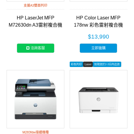
支援A3雙面列印
HP LaserJet MFP
HP Color Laser MFP
M72630dn A3雷射複合機
178nw 彩色雷射複合機
(2ZN50A)
(4ZB96A)
$13,990
洽詢客服
立即搶購
彩色列印
Laser
如現貨於2-3日內出貨
M283fdw接續機種