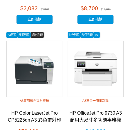
(2Z609A)
$2,082
$8,700
$3,082
$11,900
立即搶購
立即搶購
A3可印
雙面列印
彩色列印
彩色列印
雙面列印
A3
A3實用彩色雷射機種
A3三合一噴墨新機
HP Color LaserJet Pro
HP OfficeJet Pro 9730 A3
CP5225dn A3 彩色雷射印
商用大尺寸多功能事務機
表機 (CE712A)
(537P5B)