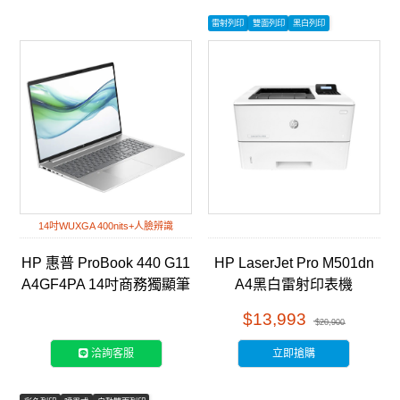
雷射列印
雙面列印
黑白列印
14吋WUXGA 400nits+人臉辨識
HP 惠普 ProBook 440 G11
HP LaserJet Pro M501dn
A4GF4PA 14吋商務獨顯筆
A4黑白雷射印表機
電
(J8H61A)
$13,993
$20,900
洽詢客服
立即搶購