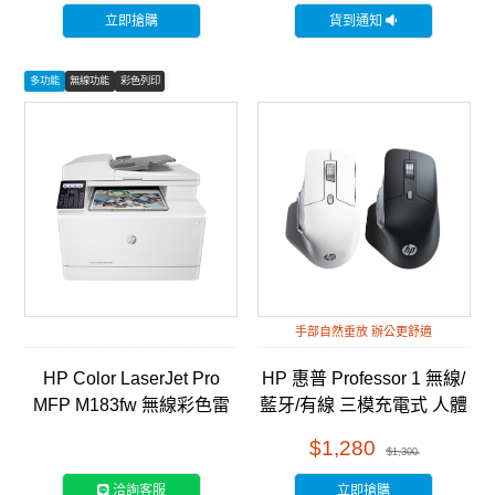
立即搶購
貨到通知
多功能
無線功能
彩色列印
手部自然垂放 辦公更舒適
HP Color LaserJet Pro
HP 惠普 Professor 1 無線/
MFP M183fw 無線彩色雷
藍牙/有線 三模充電式 人體
射傳真事務機 (7KW56A)
工學滑鼠 雙色任選
$1,280
$1,300
洽詢客服
立即搶購