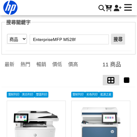
【EnterpriseMFP M528f】搜尋結果 | HP® 惠普台灣原廠購物
網
搜尋關鍵字
搜尋
11 商品
最新
熱門
暢銷
價低
價高
雷射列印
黑白列印
雙面列印
雷射列印
彩色列印
能源之星