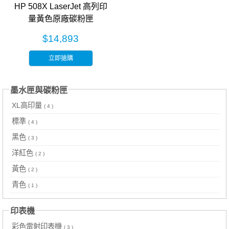
HP 508X LaserJet 高列印
量黃色原廠碳粉匣
(CF362X)
$14,893
立即搶購
墨水匣與碳粉匣
XL高印量
( 4 )
標準
( 4 )
黑色
( 3 )
洋紅色
( 2 )
黃色
( 2 )
青色
( 1 )
印表機
彩色雷射印表機
( 3 )