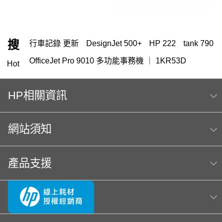
搜
行車記錄 更新
DesignJet 500+
HP 222
tank 790
OfficeJet Pro 9010 多功能事務機 ｜ 1KR53D
Hot
HP 151
筆電 電池
145
119
416
m254dw
HP相關資訊
HP Color Laser jet M856dn A3彩色雷射印表機
(T3U51A) 日本製
網站須知
hp Color LaserJet Pro MFP M283fdw 無線雙面觸控彩
色雷射傳真複合機
MFP E47528f
HP Color LaserJet Pro 4303fdw
產品支援
OmniBook Ultra Flip 14
列印、掃描與影印
LaserJet M111w
hp 14-ep
officejet
OfficeJet 5200 series
M577
OfficeJet Pro 8710