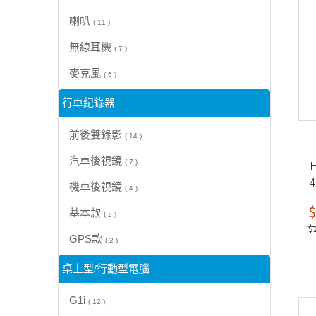
喇叭
( 11 )
無線耳機
( 7 )
麥克風
( 6 )
行車紀錄器
前後雙錄影
( 14 )
汽車後視鏡
H
( 7 )
機車後視鏡
( 4 )
$
基本款
( 2 )
$
GPS款
( 2 )
桌上型/行動型電腦
G1i
( 12 )