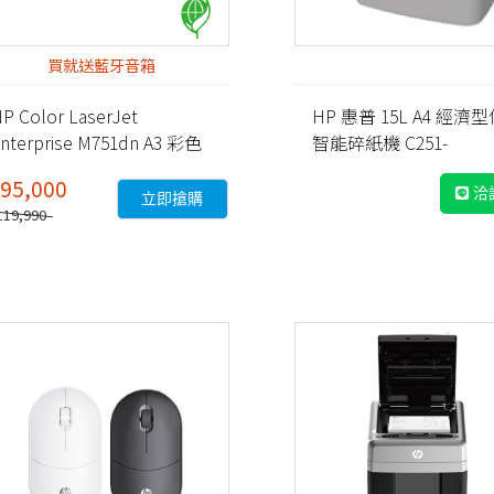
買就送藍牙音箱
P Color LaserJet
HP 惠普 15L A4 經濟
nterprise M751dn A3 彩色
智能碎紙機 C251-
雷射印表機 (T3U44A)
E(Q1506CC)
95,000
洽
立即搶購
119,990