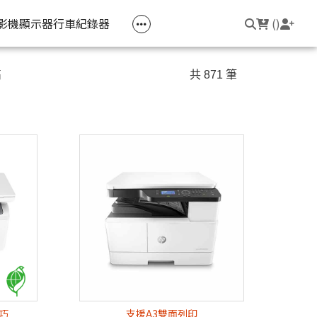
空匣回收
公司大宗採購
機器維修專區
常見問題
登入/註冊
聯繫我們
友回饋
影機
顯示器
行車紀錄器
(
)
電競筆電
簡報周邊
影音週邊
筆電周邊
高
共 871 筆
線耳機
光影Victus 系列
簡報滑鼠
HDMI 切換器 / 分配器
防盜鎖
線耳機
OMEN
簡報筆
電腦包
觸控筆
變壓器
筆電支架
輕巧
支援A3雙面列印