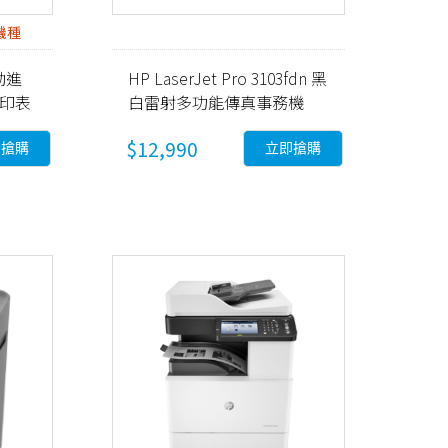
機種
自動進
HP LaserJet Pro 3103fdn 黑
能印表
白雷射多功能傳真事務機
(3G631A)
$12,990
即搶購
立即搶購