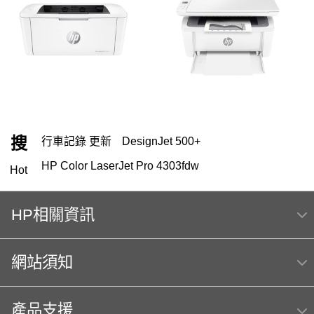
搜
行車記錄 更新
DesignJet 500+
HP Color LaserJet Pro 4303fdw
Hot
OfficeJet Pro 9010 多功能事務機 ｜ 1KR53D
HP相關資訊
HP 151
119
HP 222
筆電 電池
416
HP Color Laser jet M856dn A3彩色雷射印表機
網站須知
(T3U51A) 日本製
m254dw
Hp564
MFP E47528f
產品支援
hp Color LaserJet Pro MFP M283fdw 無線雙面觸控彩