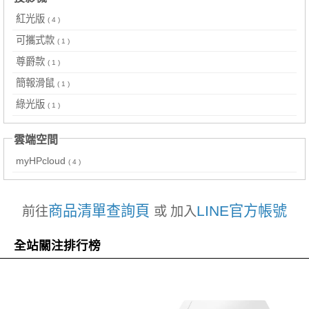
紅光版
( 4 )
可攜式款
( 1 )
尊爵款
( 1 )
簡報滑鼠
( 1 )
綠光版
( 1 )
雲端空間
myHPcloud
( 4 )
商品清單查詢頁
LINE官方帳號
前往
或 加入
全站關注排行榜