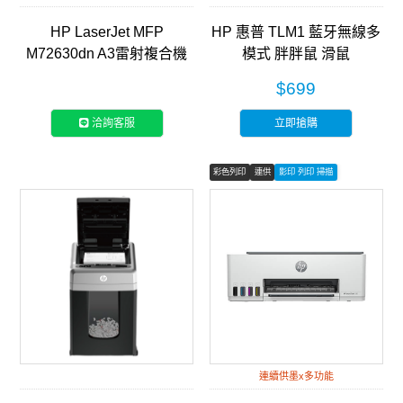
HP LaserJet MFP
HP 惠普 TLM1 藍牙無線多
M72630dn A3雷射複合機
模式 胖胖鼠 滑鼠
(2ZN50A)
$699
洽詢客服
立即搶購
彩色列印
連供
影印 列印 掃描
連續供墨x多功能