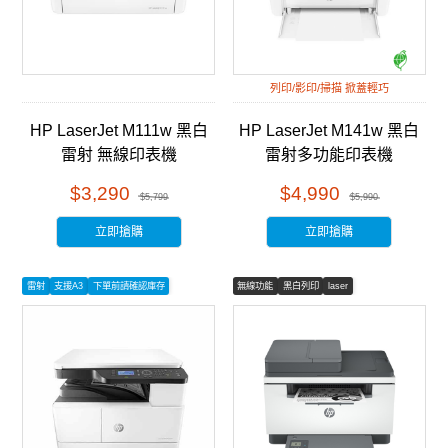
列印/影印/掃描 掀蓋輕巧
HP LaserJet M111w 黑白
HP LaserJet M141w 黑白
雷射 無線印表機
雷射多功能印表機
(7MD68A)
(7MD74A)
$3,290
$4,990
$5,799
$5,990
立即搶購
立即搶購
雷射
支援A3
下單前請確認庫存
無線功能
黑白列印
laser