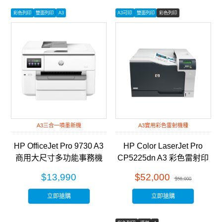
彩色列印
雙面列印
A3
A3可印
雙面列印
彩色列印
A3三合一噴墨新機
A3實用彩色雷射機種
HP OfficeJet Pro 9730 A3
HP Color LaserJet Pro
商用大尺寸多功能事務機
CP5225dn A3 彩色雷射印
(537P5B)
表機 (CE712A)
$13,990
$52,000
$58,000
立即搶購
立即搶購