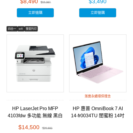
$8,490
$3,490
$10,387
立即搶購
立即搶購
四合一
wifi
雙面列印
落實永續環保理念
HP LaserJet Pro MFP
HP 惠普 OmniBook 7 AI
4103fdw 多功能 無線 黑白
14-fr0034TU 閨蜜粉 14吋
雷射事務機 (2Z629A)
AI筆電
$14,500
$20,800