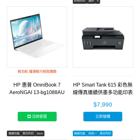
彩色列印
連供
4
輕羽航 纖薄輕巧極致體驗
HP 惠普 OmniBook 7
HP Smart Tank 615 彩色無
AeroNGAI 13-bg1088AU
線傳真連續供墨多功能印表
13吋輕薄筆電-靜謐白
機 (Y0F71A)
$7,990
洽詢客服
立即搶購
無線功能
黑白列印
laser
無線功能
四合一
黑白列印