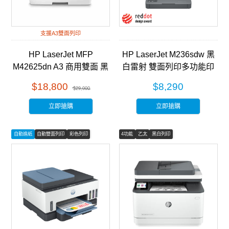
支援A3雙面列印
HP LaserJet MFP
HP LaserJet M236sdw 黑
M42625dn A3 商用雙面 黑
白雷射 雙面列印多功能印
白雷射 多功能事務機
表機 (9YG09A)
$18,800
$8,290
$29,000
(8AF52A)
立即搶購
立即搶購
自動進紙
自動雙面列印
彩色列印
4功能
乙太
黑白列印