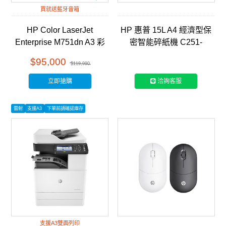
買就送藍牙音箱
HP Color LaserJet
HP 惠普 15L A4 經濟型保
Enterprise M751dn A3 彩
密智能碎紙機 C251-
色雷射印表機 (T3U44A)
E(Q1506CC)
$95,000
$119,990
立即搶購
洽詢客服
雷射
支援A3
下單前請確認庫存
支援A3雙面列印