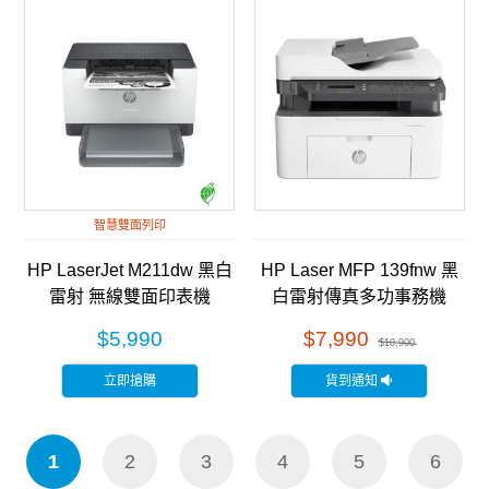
智慧雙面列印
HP LaserJet M211dw 黑白
HP Laser MFP 139fnw 黑
雷射 無線雙面印表機
白雷射傳真多功事務機
(9YF83A)
(A0NU1A)
$5,990
$7,990
$10,900
立即搶購
貨到通知
1
2
3
4
5
6