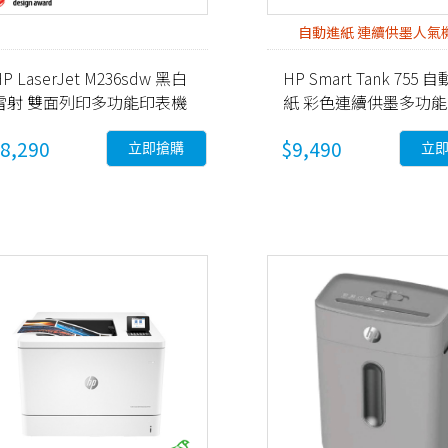
自動進紙 連續供墨人氣
P LaserJet M236sdw 黑白
HP Smart Tank 755 
雷射 雙面列印多功能印表機
紙 彩色連續供墨多功
9YG09A)
機 (28B72A)
8,290
$9,490
立即搶購
立