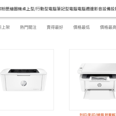
HP原廠
推薦好
碳粉匣
繪圖機
桌上型/行動型電腦
筆記型電腦
電腦週邊
影音設備
投
水匣
碳粉匣
個人筆電
按系列
桌上型工作站電腦
按功能
商用筆電
商務電腦
儲存裝置
耳機
新上架
熱門關注
賣得最好
價格最低
價格最
機
容量
按容量
Spectre 皇爵系列
家用
Z1
單功能印表機
200 系列
Pro系列
硬碟外接盒
有
印表機
顏色
按顏色
Pavilion 星鑽系列
商用
Z2
多功能事務機
Elitebook 系列
Elite系列
無
機
類型
超品系列
工作室用
Z4
多功能傳真事務機
Probook 系列
機
OmniBook 系列
設計工程用
Z6
單功能掃描器
ZBook 系列
Z8
其他附加功能
列印/影印/掃描 掀蓋