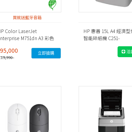
買就送藍牙音箱
P Color LaserJet
HP 惠普 15L A4 經濟
nterprise M751dn A3 彩色
智能碎紙機 C251-
雷射印表機 (T3U44A)
E(Q1506CC)
95,000
洽
立即搶購
119,990