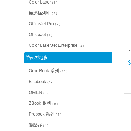
Color Laser
( 3 )
無邊框列印
( 2 )
OfficeJet Pro
( 2 )
OfficeJet
( 1 )
Color LaserJet Enterprise
( 1 )
筆記型電腦
$
OmniBook 系列
( 24 )
Elitebook
( 17 )
OMEN
( 12 )
ZBook 系列
( 8 )
Probook 系列
( 4 )
變壓器
( 4 )