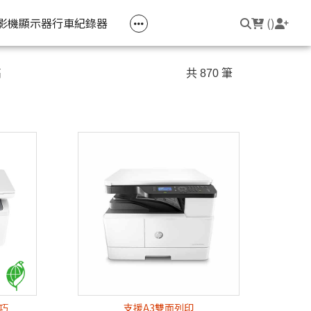
空匣回收
公司大宗採購
機器維修專區
常見問題
登入/註冊
聯繫我們
友回饋
影機
顯示器
行車紀錄器
(
)
電競筆電
簡報周邊
影音週邊
筆電周邊
高
共 870 筆
線耳機
光影Victus 系列
簡報滑鼠
HDMI 切換器 / 分配器
防盜鎖
線耳機
OMEN
簡報筆
電腦包
觸控筆
變壓器
筆電支架
輕巧
支援A3雙面列印