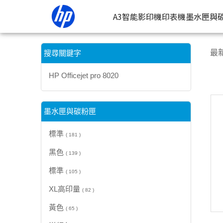
【HP Officejet pro 8020】搜尋結果 | HP® 惠普台灣原廠購物網
A3智能影印機
印表機
墨水匣與
按類型
墨
最
搜尋關鍵字
噴墨印表
按
HP Officejet pro 8020
連續噴墨
按
雷射印表
按
墨水匣與碳粉匣
相片印表
標準
( 181 )
黑色
( 139 )
標準
( 105 )
XL高印量
( 82 )
黃色
( 65 )