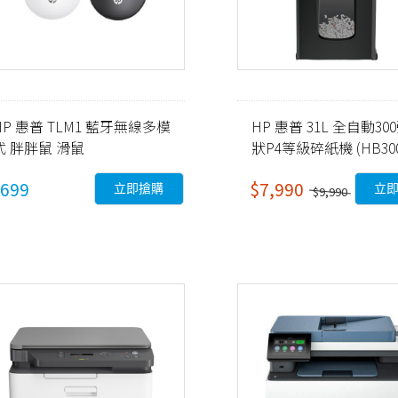
HP 惠普 TLM1 藍牙無線多模
HP 惠普 31L 全自動30
式 胖胖鼠 滑鼠
狀P4等級碎紙機 (HB300
銀黑色
699
$7,990
立即搶購
立
$9,990