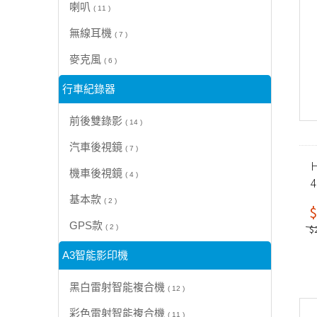
喇叭
( 11 )
無線耳機
( 7 )
麥克風
( 6 )
行車紀錄器
前後雙錄影
( 14 )
汽車後視鏡
( 7 )
H
機車後視鏡
( 4 )
基本款
( 2 )
$
GPS款
$
( 2 )
A3智能影印機
黑白雷射智能複合機
( 12 )
彩色雷射智能複合機
( 11 )