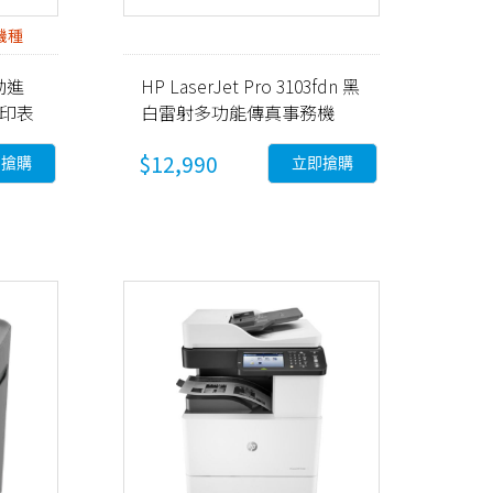
機種
自動進
HP LaserJet Pro 3103fdn 黑
能印表
白雷射多功能傳真事務機
(3G631A)
$12,990
即搶購
立即搶購