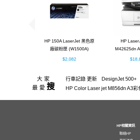
HP 150A LaserJet 黑色原
HP Laser
廠碳粉匣 (W1500A)
M42625dn
黑白雷射 
$2,082
$18,
(8AF
大家
行車記錄 更新
DesignJet 500+
搜
最愛
HP Color Laser jet M856d
hp Color LaserJet Pro M
4303fdw 碳粉
officejet
Design
HP OfficeJet 3830驅動程式
Lap
M227fdw
HP 116A、117A、1
HP相關資訊
聯絡HP
DeskJet 1510
Pavilion Aero 13