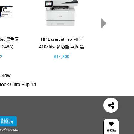
rJet 黑色原
HP LaserJet Pro MFP
HP Smart Tan
248A)
4103fdw 多功能 無線 黑
彩色連續供墨多
白雷射事務機 (2Z629A)
機 (5D1B
32
$14,500
$4,888
54dw
ook Ultra Flip 14
200 series
hp 14-ep
OfficeJet Pro 8710
serJet Pro MFP M428fdn
307
 銀
雷射印表機
防水 墨水
m183fw
HP 955
mouse
130
4103 感光
紙匣
410
25H
LaserJet M652
4003dn 碳粉
3303
ice@hpgo.tw
看商品