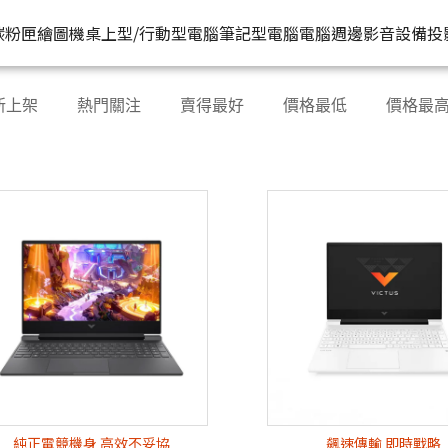
HP原廠
推薦好
碳粉匣
繪圖機
桌上型/行動型電腦
筆記型電腦
電腦週邊
影音設備
投
水匣
碳粉匣
個人筆電
按系列
桌上型工作站電腦
按功能
商用筆電
商務電腦
儲存裝置
耳機
新上架
熱門關注
賣得最好
價格最低
價格最
機
容量
按容量
Spectre 皇爵系列
家用
Z1
單功能印表機
200 系列
Pro系列
硬碟外接盒
有
印表機
顏色
按顏色
Pavilion 星鑽系列
商用
Z2
多功能事務機
Elitebook 系列
Elite系列
無
機
類型
超品系列
工作室用
Z4
多功能傳真事務機
Probook 系列
機
OmniBook 系列
設計工程用
Z6
單功能掃描器
ZBook 系列
Z8
其他附加功能
純正電競機身 高效不妥協
飆速傳輸 即時戰略