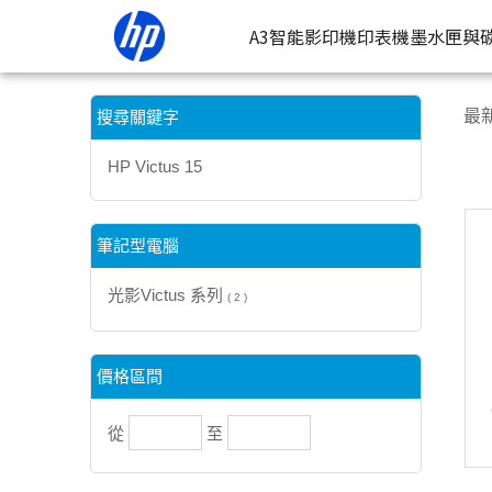
【HP Victus 15】搜尋結果 | HP® 惠普台灣原廠購物網
A3智能影印機
印表機
墨水匣與
按類型
墨
最
搜尋關鍵字
噴墨印表
按
HP Victus 15
連續噴墨
按
雷射印表
按
筆記型電腦
相片印表
光影Victus 系列
( 2 )
價格區間
從
至