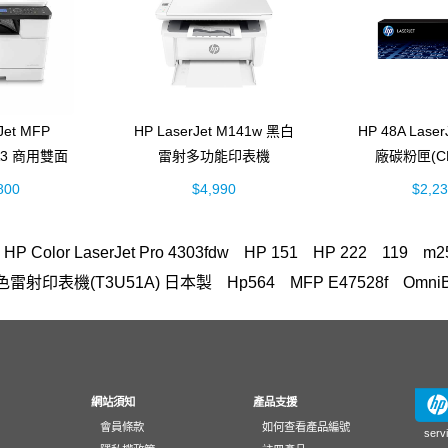
Jet MFP
HP LaserJet M141w 黑白
HP 48A Lase
 A3 商用雙面
雷射多功能印表機
廠碳粉匣(CF
多功能事務機
(7MD74A)
800
$4,990
$2,2
52A)
HP Color LaserJet Pro 4303fdw
HP 151
HP 222
119
m2
n A3彩色雷射印表機(T3U51A) 日本製
Hp564
MFP E47528f
OmniB
FP M283fdw 無線雙面觸控彩色雷射傳真複合機
筆電 電池
OfficeJet 5
Jet T650
145
15-fd
EliteBook rmn hsn 141c-4
環保標章HP La
top 15-fd1516TU筆電
Smart Tank 725
728
15s-du3045TX
18A、119A原廠Laser碳粉匣
3303fdw
耗材
937
翻轉筆電
網站須知
產品支援
會員條款
如何查看產品編號
M111W
GT52
雙送稿雙面 ADF
416
Intel Core Ultra 5-1
serv