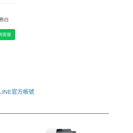
 特務白
詢客服
LINE官方帳號