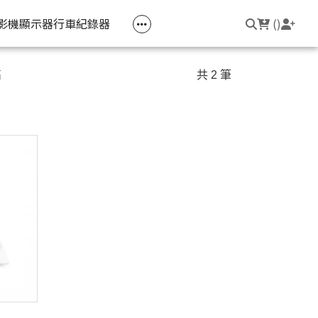
空匣回收
公司大宗採購
機器維修專區
常見問題
登入/註冊
聯繫我們
友回饋
影機
顯示器
行車紀錄器
(
)
電競筆電
簡報周邊
影音週邊
筆電周邊
高
共 2 筆
線耳機
光影Victus 系列
簡報滑鼠
HDMI 切換器 / 分配器
防盜鎖
線耳機
OMEN
簡報筆
電腦包
觸控筆
變壓器
筆電支架