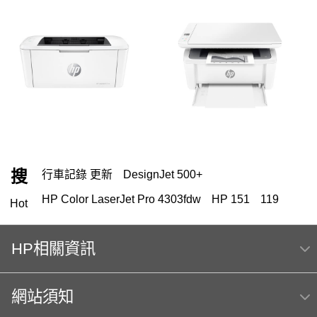
搜
行車記錄 更新
DesignJet 500+
HP Color LaserJet Pro 4303fdw
HP 151
119
Hot
HP 222
HP相關資訊
HP Color Laser jet M856dn A3彩色雷射印表機
(T3U51A) 日本製
網站須知
m254dw
Hp564
MFP E47528f