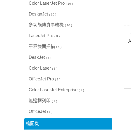
Color LaserJet Pro
( 10 )
DesignJet
( 10 )
多功能傳真事務機
( 10 )
H
LaserJet Pro
( 8 )
單程雙面掃描
( 5 )
DeskJet
( 4 )
Color Laser
( 3 )
OfficeJet Pro
( 2 )
Color LaserJet Enterprise
( 1 )
無邊框列印
( 1 )
OfficeJet
( 1 )
繪圖機