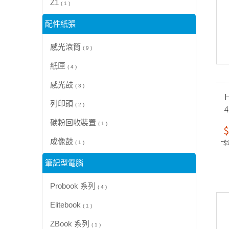
Z1
( 1 )
配件紙張
感光滾筒
( 9 )
紙匣
( 4 )
感光鼓
( 3 )
H
列印頭
( 2 )
碳粉回收裝置
( 1 )
$
成像鼓
$
( 1 )
筆記型電腦
Probook 系列
( 4 )
Elitebook
( 1 )
ZBook 系列
( 1 )