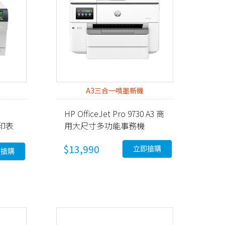
種
A3三合一噴墨新機
HP OfficeJet Pro 9730 A3 商
射印表
用大尺寸多功能事務機
(537P5B)
$13,990
立即搶購
即搶購