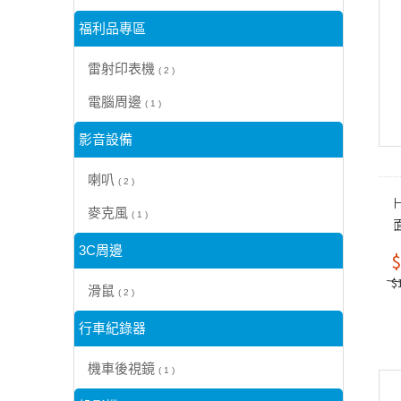
福利品專區
雷射印表機
( 2 )
電腦周邊
( 1 )
影音設備
喇叭
( 2 )
H
麥克風
( 1 )
3C周邊
$
$
滑鼠
( 2 )
行車紀錄器
機車後視鏡
( 1 )