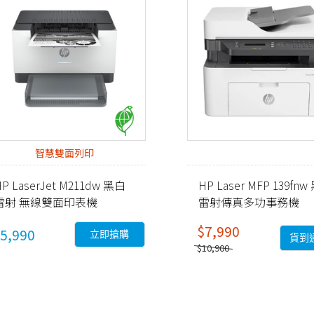
智慧雙面列印
P LaserJet M211dw 黑白
HP Laser MFP 139fn
雷射 無線雙面印表機
雷射傳真多功事務機
9YF83A)
(A0NU1A)
$7,990
5,990
立即搶購
貨到
$10,900