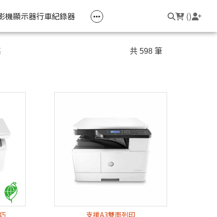
空匣回收
公司大宗採購
機器維修專區
常見問題
登入/註冊
聯繫我們
友回饋
影機
顯示器
行車紀錄器
(
)
電競筆電
簡報周邊
影音週邊
筆電周邊
高
共 598 筆
線耳機
光影Victus 系列
簡報滑鼠
HDMI 切換器 / 分配器
防盜鎖
線耳機
OMEN
簡報筆
電腦包
觸控筆
變壓器
筆電支架
輕巧
支援A3雙面列印