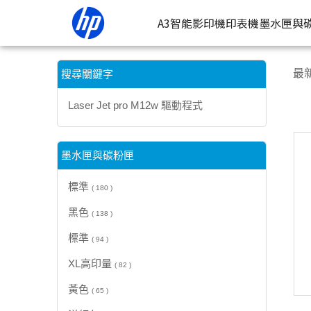
【Laser Jet pro M12w 驅動程式】搜尋結果 | HP® 惠普台灣
A3智能影印機
印表機
墨水匣與
按類型
墨
最
搜尋關鍵字
噴墨印表
按
Laser Jet pro M12w 驅動程式
連續噴墨
按
雷射印表
按
墨水匣與碳粉匣
相片印表
標準
( 180 )
黑色
( 138 )
標準
( 94 )
XL高印量
( 82 )
黃色
( 65 )