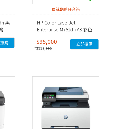
買就送藍牙音箱
fdn 黑
HP Color LaserJet
機
Enterprise M751dn A3 彩色
雷射印表機 (T3U44A)
$95,000
即搶購
立即搶購
$119,990