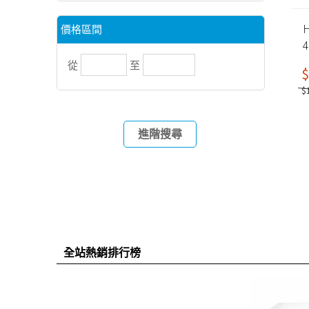
H
價格區間
務
從
至
$
$
進階搜尋
全站熱銷排行榜