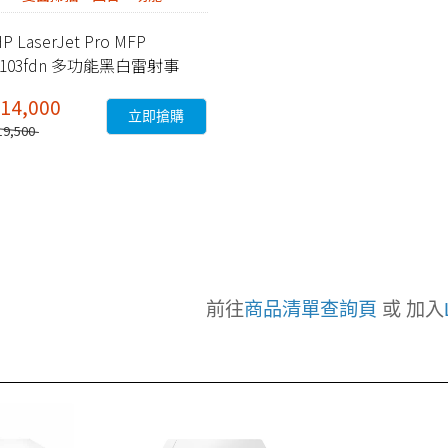
P LaserJet Pro MFP
4103fdn 多功能黑白雷射事
機 (2Z628A)
14,000
立即搶購
19,500
前往
商品清單查詢頁
或 加入