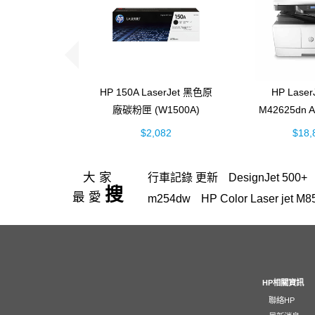
HP 150A LaserJet 黑色原
HP Laser
廠碳粉匣 (W1500A)
M42625dn
黑白雷射 
$2,082
$18,
(8AF
大家
行車記錄 更新
DesignJet 500+
搜
最愛
m254dw
HP Color Laser j
HP Color LaserJet Pro 4303fdw
OfficeJet Pro 8710
937
LaserJ
Color LaserJet Pro 4303fdw
40
MFP M528f (黑白43PPM;雷射
HP相關資訊
聯絡HP
Smart Tank 725
Laptop 15-fd