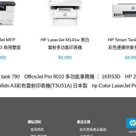
Jet MFP
HP LaserJet M141w 黑白
HP Smart Ta
 A3 商用雙面
雷射多功能印表機
彩色連續供墨
多功能事務機
(7MD74A)
機 (5D1
800
$4,990
$4,8
52A)
tank 790
OfficeJet Pro 9010 多功能事務機 ｜ 1KR53D
HP 2
et M856dn A3彩色雷射印表機(T3U51A) 日本製
hp Color Laser
MFP E47528f
OmniBook Ultra Flip 14
列印、掃描與影印
o
et M111w
hp 14-ep
45W 變壓器
EliteBook rmn hsn 141c-4
03dn 碳粉
150a
HP 410A LaserJet
Mouse
紙匣
M455
;一體成型;支援Linux作業系統)
防水 墨水
HP 955
410
M227f
網站須知
產品支援
會員條款
如何查看產品編號
1516TU筆電
翻轉筆電
Color
130
Smart Tank 615
雷射印表
serv