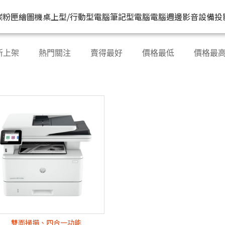
HP原廠
推薦好
碳粉匣
繪圖機
桌上型/行動型電腦
筆記型電腦
電腦週邊
影音設備
投
水匣
碳粉匣
個人筆電
按系列
桌上型工作站電腦
按功能
商用筆電
商務電腦
儲存裝置
耳機
新上架
熱門關注
賣得最好
價格最低
價格最
機
容量
按容量
Spectre 皇爵系列
家用
Z1
單功能印表機
200 系列
Pro系列
硬碟外接盒
有
印表機
顏色
按顏色
Pavilion 星鑽系列
商用
Z2
多功能事務機
Elitebook 系列
Elite系列
無
機
類型
超品系列
工作室用
Z4
多功能傳真事務機
Probook 系列
機
OmniBook 系列
設計工程用
Z6
單功能掃描器
ZBook 系列
Z8
其他附加功能
雙面掃描、四合一功能