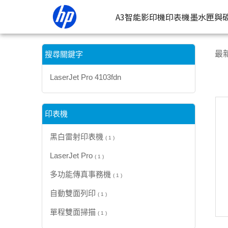
【LaserJet Pro 4103fdn】搜尋結果 | HP® 惠普台灣原廠購物網
A3智能影印機
印表機
墨水匣與
按類型
墨
最
搜尋關鍵字
噴墨印表
按
LaserJet Pro 4103fdn
連續噴墨
按
雷射印表
按
印表機
相片印表
黑白雷射印表機
( 1 )
LaserJet Pro
( 1 )
多功能傳真事務機
( 1 )
自動雙面列印
( 1 )
單程雙面掃描
( 1 )