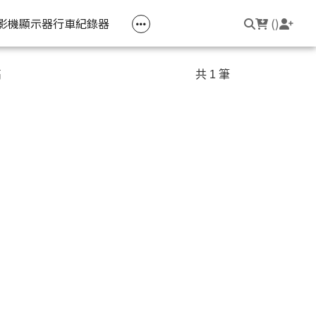
空匣回收
公司大宗採購
機器維修專區
常見問題
登入/註冊
聯繫我們
友回饋
影機
顯示器
行車紀錄器
(
)
電競筆電
簡報周邊
影音週邊
筆電周邊
高
共 1 筆
線耳機
光影Victus 系列
簡報滑鼠
HDMI 切換器 / 分配器
防盜鎖
線耳機
OMEN
簡報筆
電腦包
觸控筆
變壓器
筆電支架