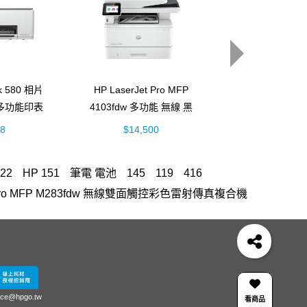
nk 580 相片
HP LaserJet Pro MFP
HP Smark Tan
多功能印表
4103fdw 多功能 無線 黑
更換列印
B4A)
白雷射事務機 (2Z629A)
(M0H50A
88
$14,500
$800
22
HP 151
筆電 電池
145
119
416
Jet Pro MFP M283fdw 無線雙面觸控彩色雷射傳真複合機
fficejet
OfficeJet 5200 series
M577
307
700 m712 碳粉匣
m183fw 碳粉匣
dw
滑鼠
m183fw
雙送稿雙面 ADF
機
ice@hpgo.tw
看商品