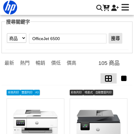
【OfficeJet 6500】搜尋結果 | HP® 惠普台灣原廠購物網
搜尋關鍵字
搜尋
105 商品
最新
熱門
暢銷
價低
價高
彩色列印
雙面列印
A3
彩色列印
噴墨式
自動雙面列印