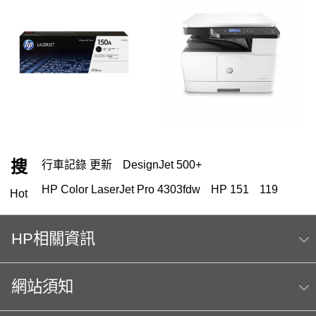
搜
行車記錄 更新
DesignJet 500+
HP Color LaserJet Pro 4303fdw
HP 151
119
Hot
HP 222
HP相關資訊
HP Color Laser jet M856dn A3彩色雷射印表機
(T3U51A) 日本製
網站須知
m254dw
MFP E47528f
Hp564
hp Color LaserJet Pro MFP M283fdw 無線雙面觸控彩