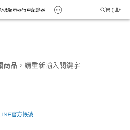
空匣回收
公司大宗採購
機器維修專區
常見問題
登入/註冊
聯繫我們
友回饋
影機
顯示器
行車紀錄器
(
)
電競筆電
簡報周邊
影音週邊
筆電周邊
線耳機
光影Victus 系列
簡報滑鼠
HDMI 切換器 / 分配器
防盜鎖
線耳機
OMEN
簡報筆
電腦包
20】相關商品，請重新輸入關鍵字
觸控筆
變壓器
筆電支架
LINE官方帳號