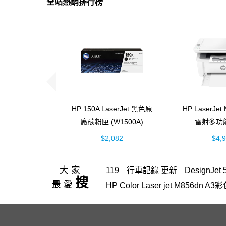
全站熱銷排行榜
HP 150A LaserJet 黑色原
HP LaserJe
廠碳粉匣 (W1500A)
雷射多功
(7MD
$2,082
$4,
大家
119
行車記錄 更新
DesignJet 
搜
最愛
HP Color Laser jet M856d
hp Color LaserJet Pro M
筆電 電池
4303fdw 碳粉
Office