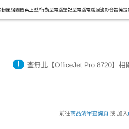
HP原廠
推薦好
碳粉匣
繪圖機
桌上型/行動型電腦
筆記型電腦
電腦週邊
影音設備
投
水匣
碳粉匣
個人筆電
按系列
桌上型工作站電腦
按功能
商用筆電
商務電腦
儲存裝置
耳機
機
容量
按容量
Spectre 皇爵系列
家用
Z1
單功能印表機
200 系列
Pro系列
硬碟外接盒
有
印表機
顏色
按顏色
Pavilion 星鑽系列
商用
Z2
多功能事務機
Elitebook 系列
Elite系列
無
!
查無此【OfficeJet Pro 87
機
類型
超品系列
工作室用
Z4
多功能傳真事務機
Probook 系列
機
OmniBook 系列
設計工程用
Z6
單功能掃描器
ZBook 系列
Z8
其他附加功能
前往
商品清單查詢頁
或 加入