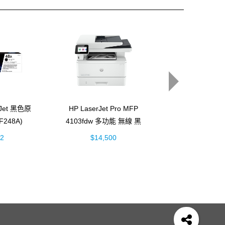
rJet 黑色原
HP LaserJet Pro MFP
HP DeskJet 2
248A)
4103fdw 多功能 無線 黑
墨多功能事
白雷射事務機 (2Z629A)
(54R44
32
$14,500
$1,990
4
HP 222
OfficeJet Pro 8710
Usb
officejet
 OfficeJet 3830驅動程式