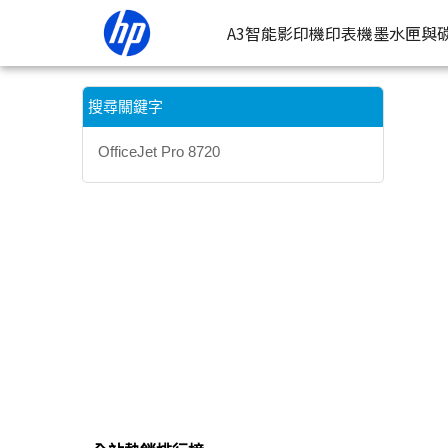
【OfficeJet Pro 8720】搜尋結果 | HP® 惠普台灣原廠購物網
A3智能影印機
印表機
墨水匣與
按類型
墨
搜尋關鍵字
噴墨印表
按
OfficeJet Pro 8720
連續噴墨
按
雷射印表
按
相片印表