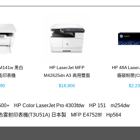
t M141w 黑白
HP LaserJet MFP
HP 48A Lase
能印表機
M42625dn A3 商用雙面
廠碳粉匣(CF
74A)
黑白雷射 多功能事務機
990
$18,800
$2,2
(8AF52A)
500+
HP Color LaserJet Pro 4303fdw
HP 151
m254dw
n A3彩色雷射印表機(T3U51A) 日本製
MFP E47528f
Hp564
FP M283fdw 無線雙面觸控彩色雷射傳真複合機
OmniBook Ultra Flip 1
Jet 5200 series
hp 14-ep
145
DesignJet T650
M155
HP