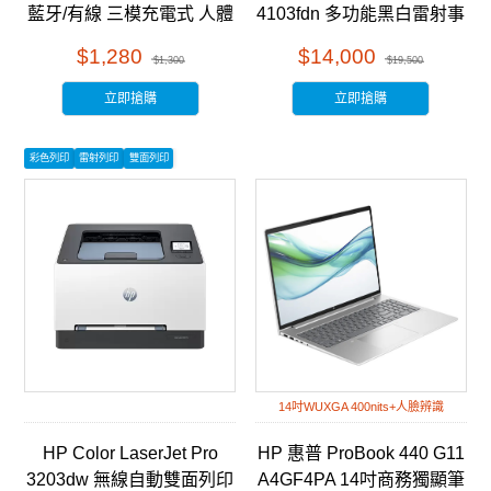
藍牙/有線 三模充電式 人體
4103fdn 多功能黑白雷射事
工學滑鼠 雙色任選
務機 (2Z628A)
$1,280
$14,000
$1,300
$19,500
立即搶購
立即搶購
彩色列印
雷射列印
雙面列印
14吋WUXGA 400nits+人臉辨識
HP Color LaserJet Pro
HP 惠普 ProBook 440 G11
3203dw 無線自動雙面列印
A4GF4PA 14吋商務獨顯筆