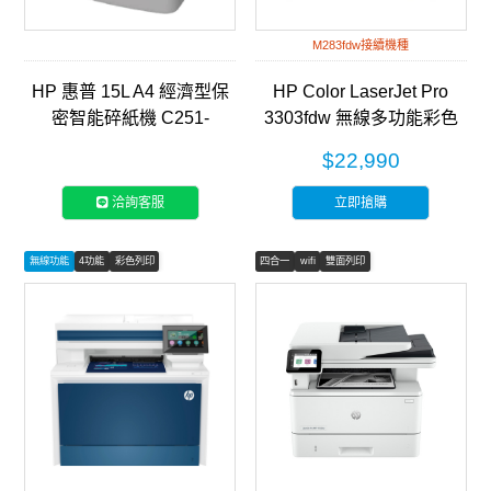
M283fdw接續機種
HP 惠普 15L A4 經濟型保
HP Color LaserJet Pro
密智能碎紙機 C251-
3303fdw 無線多功能彩色
E(Q1506CC)
雷射事務機 (499M8A)
$22,990
洽詢客服
立即搶購
無線功能
4功能
彩色列印
四合一
wifi
雙面列印