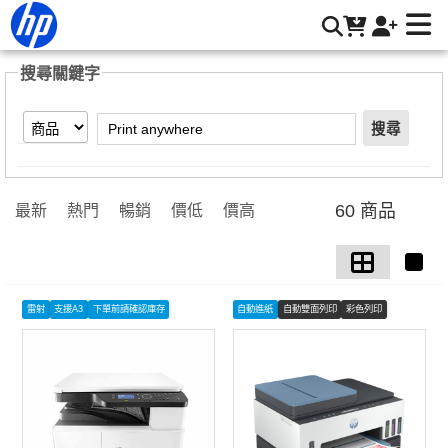
【Print anywhere】搜尋結果 | HP® 惠普台灣原廠購物網
搜尋關鍵字
搜尋
60 商品
最新
熱門
暢銷
價低
價高
雷射
支援A3
下單前請確認庫存
自動進紙
自動雙面列印
彩色列印