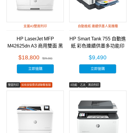
支援A3雙面列印
自動進紙 連續供墨人氣機種
HP LaserJet MFP
HP Smart Tank 755 自動進
M42625dn A3 商用雙面 黑
紙 彩色連續供墨多功能印
白雷射 多功能事務機
表機 (28B72A)
$18,800
$9,490
$29,000
(8AF52A)
立即搶購
立即搶購
雙面列印
如有安裝需求請聯繫客服
4功能
乙太
黑白列印
彩色列印