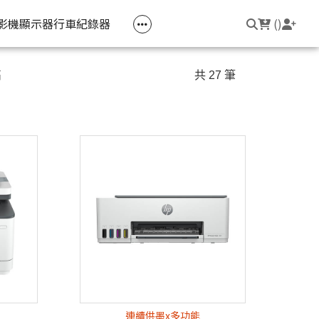
空匣回收
公司大宗採購
機器維修專區
常見問題
登入/註冊
聯繫我們
友回饋
影機
顯示器
行車紀錄器
(
)
電競筆電
簡報周邊
影音週邊
筆電周邊
高
共 27 筆
線耳機
光影Victus 系列
簡報滑鼠
HDMI 切換器 / 分配器
防盜鎖
線耳機
OMEN
簡報筆
電腦包
觸控筆
變壓器
筆電支架
連續供墨x多功能