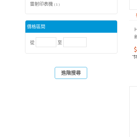
雷射印表機
( 1 )
價格區間
H
從
至
機
$
$
進階搜尋