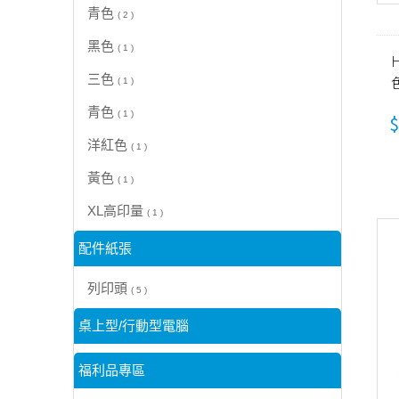
青色
( 2 )
黑色
( 1 )
H
三色
( 1 )
青色
( 1 )
$
洋紅色
( 1 )
黃色
( 1 )
XL高印量
( 1 )
配件紙張
列印頭
( 5 )
桌上型/行動型電腦
福利品專區