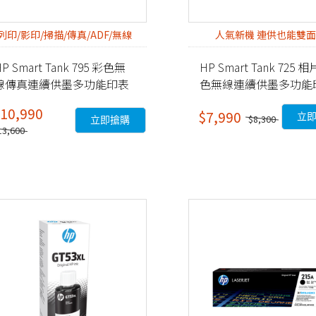
列印/影印/掃描/傳真/ADF/無線
人氣新機 連供也能雙
P Smart Tank 795 彩色無
HP Smart Tank 725 
線傳真連續供墨多功能印表
色無線連續供墨多功能
 (28B96A)
機 (28B51A)
10,990
$7,990
立
$8,300
立即搶購
13,600