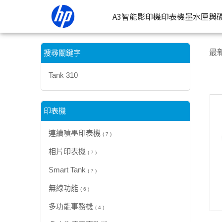
【Tank 310】搜尋結果 | HP® 惠普台灣原廠購物網
A3智能影印機
印表機
墨水匣與
按類型
墨
最
搜尋關鍵字
噴墨印表
按
Tank 310
連續噴墨
按
雷射印表
按
印表機
相片印表
連續噴墨印表機
( 7 )
相片印表機
( 7 )
Smart Tank
( 7 )
無線功能
( 6 )
多功能事務機
( 4 )