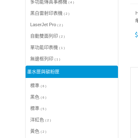
多功能傳真事務機
( 4 )
H
黑白雷射印表機
( 2 )
LaserJet Pro
( 2 )
機
$
自動雙面列印
( 2 )
單功能印表機
( 1 )
無邊框列印
( 1 )
墨水匣與碳粉匣
標準
( 6 )
黑色
( 6 )
標準
( 5 )
洋紅色
( 2 )
黃色
( 2 )