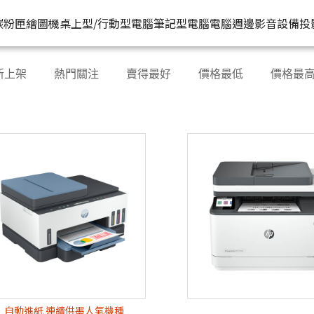
HP原廠
推薦好
碳粉匣
繪圖機
桌上型/行動型電腦
筆記型電腦
電腦週邊
影音設備
投
水匣
碳粉匣
個人筆電
按系列
桌上型工作站電腦
按功能
商用筆電
商務電腦
儲存裝置
耳機
新上架
熱門關注
賣得最好
價格最低
價格最
機
容量
按容量
Spectre 皇爵系列
家用
Z1
單功能印表機
200 系列
Pro系列
硬碟外接盒
有
印表機
顏色
按顏色
Pavilion 星鑽系列
商用
Z2
多功能事務機
Elitebook 系列
Elite系列
無
機
類型
超品系列
工作室用
Z4
多功能傳真事務機
Probook 系列
機
OmniBook 系列
設計工程用
Z6
單功能掃描器
ZBook 系列
Z8
其他附加功能
自動進紙 連續供墨人氣機種