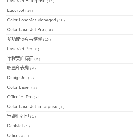
LaserJet Enterprise
( 14 )
LaserJet
( 14 )
Color LaserJet Managed
( 12 )
Color LaserJet Pro
( 10 )
多功能傳真事務機
( 10 )
LaserJet Pro
( 8 )
單程雙面掃描
( 5 )
噴墨印表機
( 4 )
DesignJet
( 3 )
Color Laser
( 3 )
OfficeJet Pro
( 2 )
Color LaserJet Enterprise
( 1 )
無邊框列印
( 1 )
DeskJet
( 1 )
OfficeJet
( 1 )