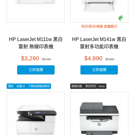
列印/影印/掃描 掀蓋輕巧
HP LaserJet M111w 黑白
HP LaserJet M141w 黑白
雷射 無線印表機
雷射多功能印表機
(7MD68A)
(7MD74A)
$3,290
$4,990
$5,799
$5,990
立即搶購
立即搶購
雷射
支援A3
下單前請確認庫存
無線功能
黑白列印
laser