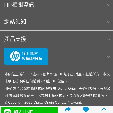
(T3U51A) 日本製
HP相關資訊
Hp564
MFP E47528f
HP 222
網站須知
hp Color LaserJet Pro MFP M283fdw 無線雙面觸控彩
色雷射傳真複合機
OmniBook Ultra Flip 14
4303fdw 碳粉
hp 14-ep
產品支援
OfficeJet 5200 series
145
OfficeJet Pro 8710
Usb
officejet
筆電 電池
307
HP LaserJet Pro M203dw
環保標章HP LaserJet Pro MFP M428fdn
本網站上所有 HP 素材、照片均屬 HP 獨有之財產、版權所有；本文
未明確授予的任何權利，均由 HP 保留。
DesignJet T650
M155
HP OfficeJet 3830驅動程式
HP® 惠普台灣原廠購物網 授權由 Digital Origin 美勢科技股份有限公
EliteBook rmn hsn 141c-4
222A
司 獨家經營與銷售，包含站上商品物流、金流與客服等相關事宜。
Laptop 15-fd1516TU筆電
728
15s-du3045TX 銀
© Copyright 2025 Digital Origin Co. Ltd (Taiwan).
Smart Tank 725
15-fd
雷射印表機
加入LINE