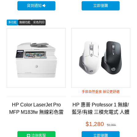
貨到通知
立即搶購
多功能
無線功能
彩色列印
手部自然垂放 辦公更舒適
HP Color LaserJet Pro
HP 惠普 Professor 1 無線/
MFP M183fw 無線彩色雷
藍牙/有線 三模充電式 人體
射傳真事務機 (7KW56A)
工學滑鼠 雙色任選
$1,280
$1,300
洽詢客服
立即搶購