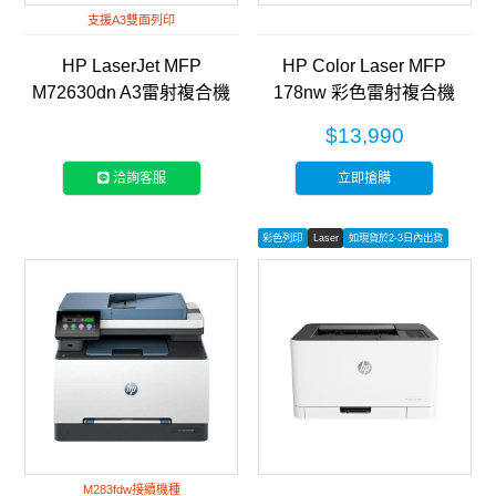
支援A3雙面列印
HP LaserJet MFP
HP Color Laser MFP
M72630dn A3雷射複合機
178nw 彩色雷射複合機
(2ZN50A)
(4ZB96A)
$13,990
洽詢客服
立即搶購
彩色列印
Laser
如現貨於2-3日內出貨
M283fdw接續機種