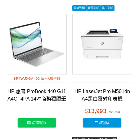
雷射列印
雙面列印
黑白列印
14吋WUXGA 400nits+人臉辨識
HP 惠普 ProBook 440 G11
HP LaserJet Pro M501dn
A4GF4PA 14吋商務獨顯筆
A4黑白雷射印表機
電
(J8H61A)
$13,993
$20,900
洽詢客服
立即搶購