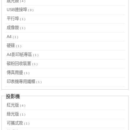
感光鼓
( 4 )
USB連接埠
( 3 )
平行埠
( 1 )
成像鼓
( 1 )
A4
( 1 )
硬碟
( 1 )
A4影印紙專區
( 1 )
碳粉回收裝置
( 1 )
傳真周邊
( 1 )
印表機專用鐵櫃
( 1 )
投影機
紅光版
( 4 )
綠光版
( 1 )
可攜式款
( 1 )