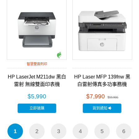
智慧雙面列印
HP LaserJet M211dw 黑白
HP Laser MFP 139fnw 黑
雷射 無線雙面印表機
白雷射傳真多功事務機
(9YF83A)
(A0NU1A)
$5,990
$7,990
$10,900
立即搶購
貨到通知
1
2
3
4
5
6