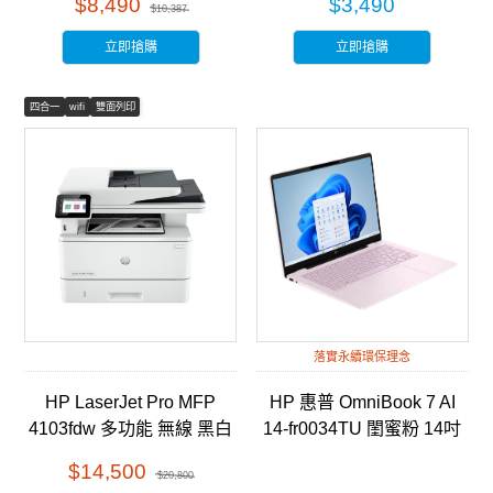
$8,490
$3,490
$10,387
立即搶購
立即搶購
四合一
wifi
雙面列印
落實永續環保理念
HP LaserJet Pro MFP
HP 惠普 OmniBook 7 AI
4103fdw 多功能 無線 黑白
14-fr0034TU 閨蜜粉 14吋
雷射事務機 (2Z629A)
AI筆電
$14,500
$20,800