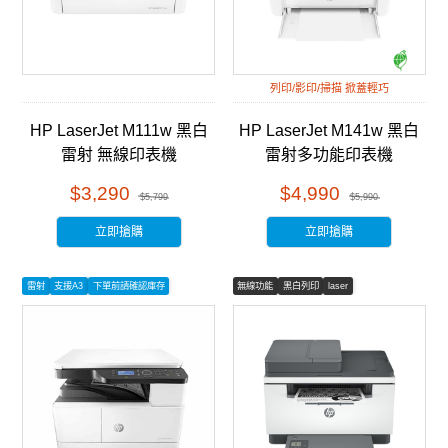
列印/影印/掃描 掀蓋輕巧
HP LaserJet M111w 黑白
HP LaserJet M141w 黑白
雷射 無線印表機
雷射多功能印表機
(7MD68A)
(7MD74A)
$3,290
$4,990
$5,799
$5,990
立即搶購
立即搶購
雷射
支援A3
下單前請確認庫存
無線功能
黑白列印
laser