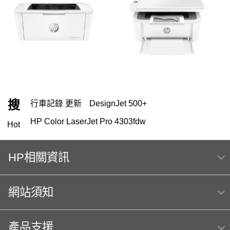
搜
行車記錄 更新
DesignJet 500+
HP Color LaserJet Pro 4303fdw
Hot
OfficeJet Pro 9010 多功能事務機 ｜ 1KR53D
HP相關資訊
HP 151
119
HP 222
筆電 電池
416
HP Color Laser jet M856dn A3彩色雷射印表機
網站須知
(T3U51A) 日本製
m254dw
Hp564
MFP E47528f
產品支援
hp Color LaserJet Pro MFP M283fdw 無線雙面觸控彩