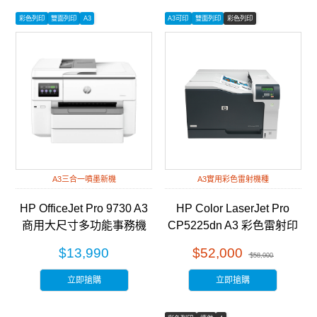
彩色列印
雙面列印
A3
A3可印
雙面列印
彩色列印
A3三合一噴墨新機
A3實用彩色雷射機種
HP OfficeJet Pro 9730 A3
HP Color LaserJet Pro
商用大尺寸多功能事務機
CP5225dn A3 彩色雷射印
(537P5B)
表機 (CE712A)
$13,990
$52,000
$58,000
立即搶購
立即搶購