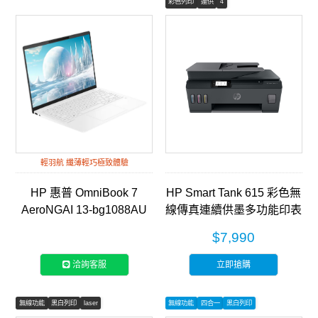
彩色列印
連供
4
輕羽航 纖薄輕巧極致體驗
HP 惠普 OmniBook 7
HP Smart Tank 615 彩色無
AeroNGAI 13-bg1088AU
線傳真連續供墨多功能印表
13吋輕薄筆電-靜謐白
機 (Y0F71A)
$7,990
洽詢客服
立即搶購
無線功能
黑白列印
laser
無線功能
四合一
黑白列印