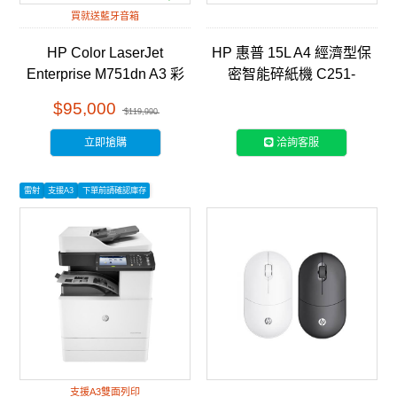
買就送藍牙音箱
HP Color LaserJet
HP 惠普 15L A4 經濟型保
Enterprise M751dn A3 彩
密智能碎紙機 C251-
色雷射印表機 (T3U44A)
E(Q1506CC)
$95,000
$119,990
立即搶購
洽詢客服
雷射
支援A3
下單前請確認庫存
支援A3雙面列印