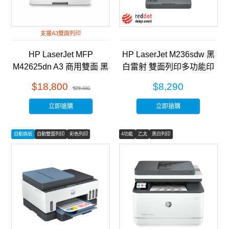
支援A3雙面列印
HP LaserJet MFP
HP LaserJet M236sdw 黑
M42625dn A3 商用雙面 黑
白雷射 雙面列印多功能印
白雷射 多功能事務機
表機 (9YG09A)
$18,800
$8,290
$29,000
(8AF52A)
立即搶購
立即搶購
自動進紙
自動雙面列印
彩色列印
4功能
乙太
黑白列印