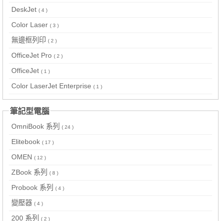
DeskJet
( 4 )
Color Laser
( 3 )
無邊框列印
( 2 )
OfficeJet Pro
( 2 )
OfficeJet
( 1 )
Color LaserJet Enterprise
( 1 )
筆記型電腦
OmniBook 系列
( 24 )
Elitebook
( 17 )
OMEN
( 12 )
ZBook 系列
( 8 )
Probook 系列
( 4 )
變壓器
( 4 )
200 系列
( 2 )