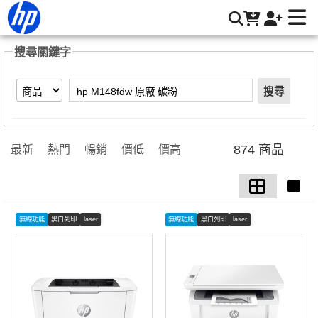
【hp M148fdw 原廠 碳粉】搜尋結果 | HP® 惠普台灣原廠購物
網
搜尋關鍵字
搜尋
874 商品
最新
熱門
暢銷
價低
價高
無線功能
黑白列印
laser
無線功能
黑白列印
laser