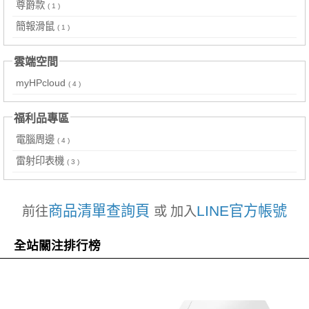
尊爵款
( 1 )
簡報滑鼠
( 1 )
雲端空間
myHPcloud
( 4 )
福利品專區
電腦周邊
( 4 )
雷射印表機
( 3 )
商品清單查詢頁
LINE官方帳號
前往
或 加入
全站關注排行榜