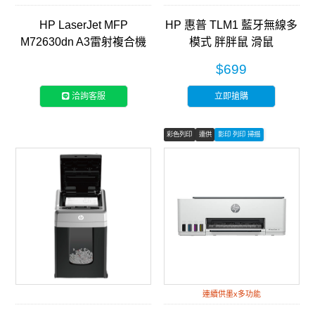
HP LaserJet MFP
HP 惠普 TLM1 藍牙無線多
M72630dn A3雷射複合機
模式 胖胖鼠 滑鼠
(2ZN50A)
$699
洽詢客服
立即搶購
彩色列印
連供
影印 列印 掃描
連續供墨x多功能