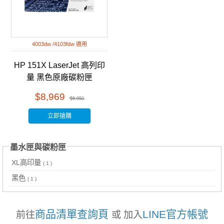
4003dw /4103fdw 適用
HP 151X LaserJet 高列印
量 黑色原廠碳粉匣
(W1510X)
$8,969
$9,950
立即搶購
墨水匣與碳粉匣
XL高印量
( 1 )
黑色
( 1 )
商品清單查詢頁
LINE官方帳號
前往
或 加入