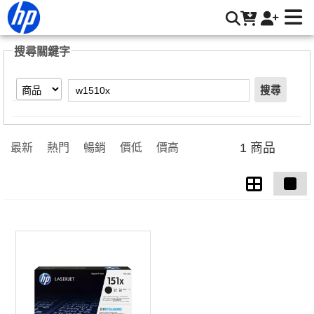
【w1510x】搜尋結果 | HP® 惠普台灣原廠購物網
搜尋關鍵字
搜尋
1 商品
最新
熱門
暢銷
價低
價高