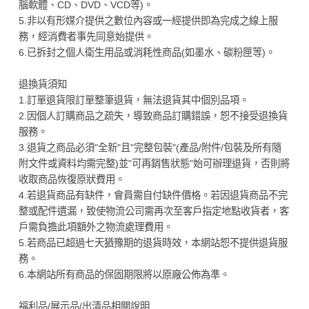
腦軟體、CD、DVD、VCD等)。
5.非以有形媒介提供之數位內容或一經提供即為完成之線上服
務，經消費者事先同意始提供。
6.已拆封之個人衛生用品或消耗性商品(如墨水、碳粉匣等)。
退換貨須知
1.訂單退貨限訂單整筆退貨，無法退貨其中個別品項。
2.因個人訂購商品之疏失，導致商品訂購錯誤，恕不接受退換貨
服務。
3.退貨之商品必須"全新"且"完整包裝"(產品/附件/包裝及所有隨
附文件或資料均需完整)並"可再銷售狀態"始可辦理退貨，否則將
收取商品恢復原狀費用。
4.若退貨商品有缺件，會員需自付缺件價格。若因退貨商品不完
整或配件遺漏，致使物流公司需再次至客戶指定地點收貨者，客
戶需負擔此項額外之物流處理費用。
5.若商品已超過七天猶豫期的退貨時效，本網站恕不提供退貨服
務。
6.本網站所有商品的保固期限將以原廠公佈為準。
福利品/展示品/出清品相關說明