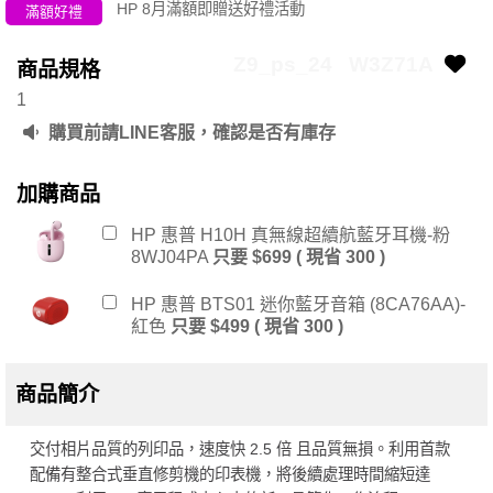
HP 8月滿額即贈送好禮活動
滿額好禮
Z9_ps_24
W3Z71A
商品規格
1
購買前請LINE客服，確認是否有庫存
加購商品
HP 惠普 H10H 真無線超續航藍牙耳機-粉
8WJ04PA
只要 $699 ( 現省 300 )
HP 惠普 BTS01 迷你藍牙音箱 (8CA76AA)-
紅色
只要 $499 ( 現省 300 )
商品簡介
交付相片品質的列印品，速度快 2.5 倍 且品質無損。利用首款
配備有整合式垂直修剪機的印表機，將後續處理時間縮短達