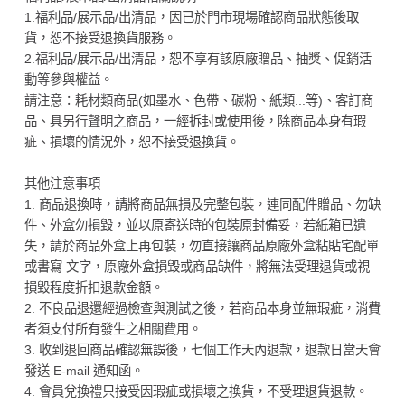
1.福利品/展示品/出清品，因已於門市現場確認商品狀態後取
貨，恕不接受退換貨服務。
2.福利品/展示品/出清品，恕不享有該原廠贈品、抽獎、促銷活
動等參與權益。
請注意：耗材類商品(如墨水、色帶、碳粉、紙類...等)、客訂商
品、具另行聲明之商品，一經拆封或使用後，除商品本身有瑕
疵、損壞的情況外，恕不接受退換貨。
其他注意事項
1. 商品退換時，請將商品無損及完整包裝，連同配件贈品、勿缺
件、外盒勿損毀，並以原寄送時的包裝原封備妥，若紙箱已遺
失，請於商品外盒上再包裝，勿直接讓商品原廠外盒粘貼宅配單
或書寫 文字，原廠外盒損毀或商品缺件，將無法受理退貨或視
損毀程度折扣退款金額。
2. 不良品退還經過檢查與測試之後，若商品本身並無瑕疵，消費
者須支付所有發生之相關費用。
3. 收到退回商品確認無誤後，七個工作天內退款，退款日當天會
發送 E-mail 通知函。
4. 會員兌換禮只接受因瑕疵或損壞之換貨，不受理退貨退款。