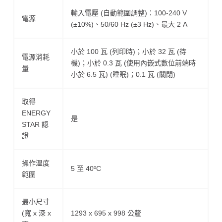
輸入電壓 (自動範圍調整)：100-240 V
電源
(±10%)、50/60 Hz (±3 Hz)、最大 2 A
小於 100 瓦 (列印時)；小於 32 瓦 (待
電源消耗
機)；小於 0.3 瓦 (使用內嵌式數位前端時
量
小於 6.5 瓦) (睡眠)；0.1 瓦 (關閉)
取得
ENERGY
是
STAR 認
證
操作溫度
5 至 40ºC
範圍
最小尺寸
(寬 x 深 x
1293 x 695 x 998 公釐