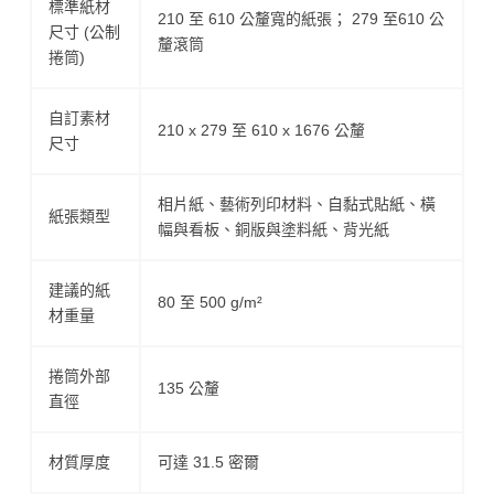
標準紙材
210 至 610 公釐寬的紙張； 279 至610 公
尺寸 (公制
釐滾筒
捲筒)
自訂素材
210 x 279 至 610 x 1676 公釐
尺寸
相片紙、藝術列印材料、自黏式貼紙、橫
紙張類型
幅與看板、銅版與塗料紙、背光紙
建議的紙
80 至 500 g/m²
材重量
捲筒外部
135 公釐
直徑
材質厚度
可達 31.5 密爾