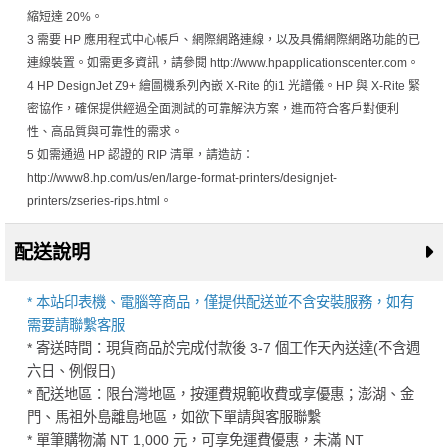
縮短達 20%。
3 需要 HP 應用程式中心帳戶、網際網路連線，以及具備網際網路功能的已
連線裝置。如需更多資訊，請參閱 http://www.hpapplicationscenter.com。
4 HP DesignJet Z9+ 繪圖機系列內嵌 X-Rite 的i1 光譜儀。HP 與 X-Rite 緊
密協作，確保提供經過全面測試的可靠解決方案，進而符合客戶對便利
性、高品質與可靠性的需求。
5 如需通過 HP 認證的 RIP 清單，請造訪：
http://www8.hp.com/us/en/large-format-printers/designjet-
printers/zseries-rips.html。
配送說明
* 本站印表機、電腦等商品，僅提供配送並不含安裝服務，如有
需要請聯繫客服
* 寄送時間：現貨商品於完成付款後 3-7 個工作天內送達(不含週
六日、例假日)
* 配送地區：限台灣地區，按運費規範收費或享優惠；澎湖、金
門、馬祖外島離島地區，如欲下單請與客服聯繫
* 單筆購物滿 NT 1,000 元，可享免運費優惠，未滿 NT