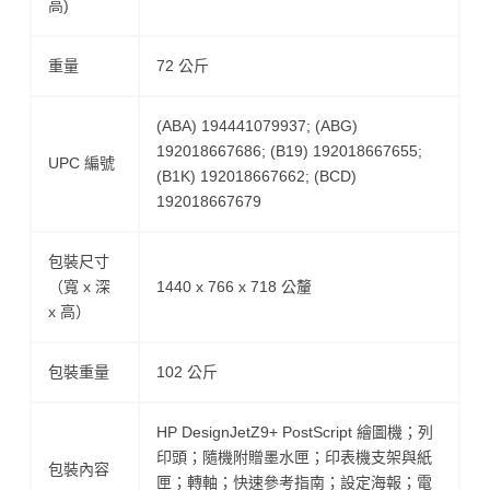
高)
重量
72 公斤
(ABA) 194441079937; (ABG)
192018667686; (B19) 192018667655;
UPC 編號
(B1K) 192018667662; (BCD)
192018667679
包裝尺寸
（寬 x 深
1440 x 766 x 718 公釐
x 高）
包裝重量
102 公斤
HP DesignJetZ9+ PostScript 繪圖機；列
印頭；隨機附贈墨水匣；印表機支架與紙
包裝內容
匣；轉軸；快速參考指南；設定海報；電