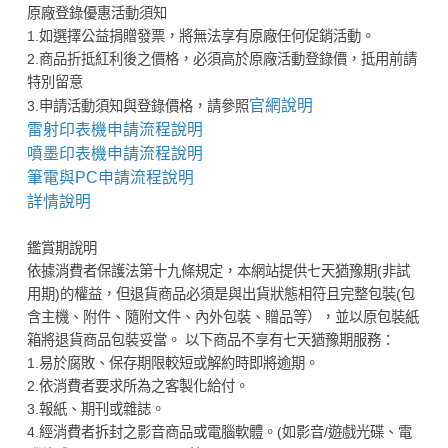
原廠登錄優惠活動須知
1.如選擇公益捐贈發票，將無法享有原廠任何促銷活動。
2.商品折抵紅利後之價格，必須高於原廠活動登錄價，抵用前請
特別留意
官網說明
3.申請活動須知與登錄價格，請參照
雷射印表機申請流程說明
噴墨印表機申請流程說明
筆電與PC申請流程說明
詳情說明
鑑賞期說明
依據消費者保護法第十九條規定，本網站提供七天猶豫期(非試
用期)的權益，但退貨商品必須是與出貨狀態相符且完整包裝(包
含主機、附件、隨附文件、內外包裝、贈品等），並以原包裝紙
箱將退貨商品包裝妥當。 以下商品不享有七天猶豫期服務：
1.易於腐敗、保存期限較短或解約時即將逾期。
2.依消費者要求所為之客製化給付。
3.報紙、期刊或雜誌。
4.經消費者拆封之影音商品或電腦軟體。(如影音/遊戲光碟、電