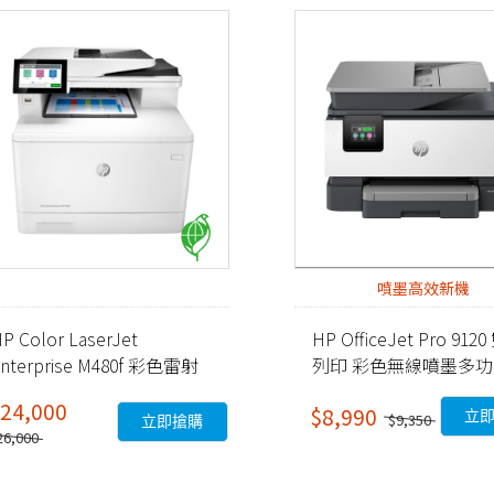
噴墨高效新機
P Color LaserJet
HP OfficeJet Pro 912
nterprise M480f 彩色雷射
列印 彩色無線噴墨多
多功能事務機 (3QA55A)
務機 (403W1B)
24,000
$8,990
立
$9,350
立即搶購
26,000