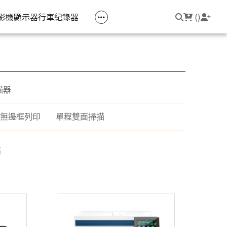
空匣回收
公司大宗採購
機器維修專區
常見問題
登入/註冊
聯繫我們
友回饋
影機
顯示器
行車紀錄器
(
)
電競筆電
簡報周邊
影音週邊
筆電周邊
線耳機
光影Victus 系列
簡報滑鼠
HDMI 切換器 / 分配器
防盜鎖
描器
線耳機
OMEN
簡報筆
電腦包
觸控筆
無邊框列印
單程雙面掃描
變壓器
筆電支架
高