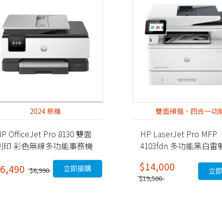
2024 新機
雙面掃描、四合一功
P OfficeJet Pro 8130 雙面
HP LaserJet Pro MFP
列印 彩色無線多功能事務機
4103fdn 多功能黑白雷
68K80B)
務機 (2Z628A)
$14,000
6,490
立即搶購
$6,990
立
$19,500