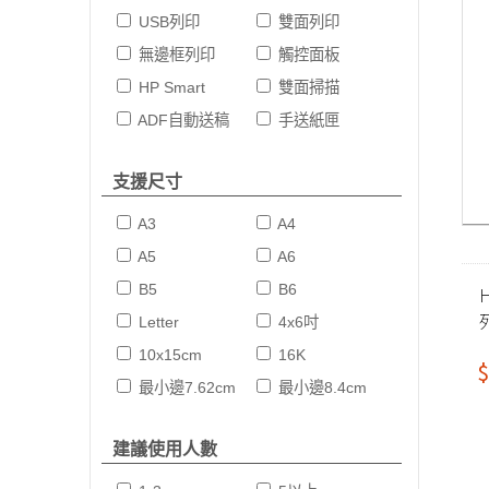
USB列印
雙面列印
無邊框列印
觸控面板
HP Smart
雙面掃描
ADF自動送稿
手送紙匣
支援尺寸
A3
A4
A5
A6
B5
B6
H
Letter
4x6吋
(
10x15cm
16K
$
最小邊7.62cm
最小邊8.4cm
建議使用人數