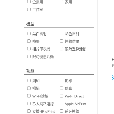
企業用
家用
工作室
機型
黑白雷射
彩色雷射
噴墨
連續供墨
相片印表機
限時登錄活動
限時優惠活動
H
機
功能
$
列印
影印
掃描
傳真
WI-FI連線
Wi-Fi Direct
乙太網路連線
Apple AirPrint
支援HP ePrint
藍牙連線