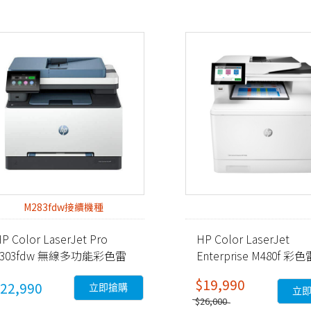
M283fdw接續機種
P Color LaserJet Pro
HP Color LaserJet
3303fdw 無線多功能彩色雷
Enterprise M480f 彩
射事務機 (499M8A)
多功能事務機 (3QA55A
$19,990
22,990
品
立即搶購
立
$26,000