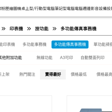
HP原廠
推薦好
碳粉匣
繪圖機
桌上型/行動型電腦
筆記型電腦
電腦週邊
影音設備
投
水匣
碳粉匣
個人筆電
按系列
桌上型工作站電腦
按功能
商用筆電
商務電腦
儲存裝置
耳機
印表機
按功能
多功能傳真事務機
機
容量
按容量
Spectre 皇爵系列
家用
Z1
單功能印表機
200 系列
Pro系列
硬碟外接盒
有
能印表機
多功能事務機
多功能傳真事務機
單功能掃
印表機
顏色
按顏色
Pavilion 星鑽系列
商用
Z2
多功能事務機
Elitebook 系列
Elite系列
無
機
類型
超品系列
工作室用
Z4
多功能傳真事務機
Probook 系列
其他附加功能
無線功能
A3可印
自動雙面列印
機
OmniBook 系列
設計工程用
Z6
單功能掃描器
ZBook 系列
Z8
其他附加功能
新上架
熱門關注
賣得最好
價格最低
價格最