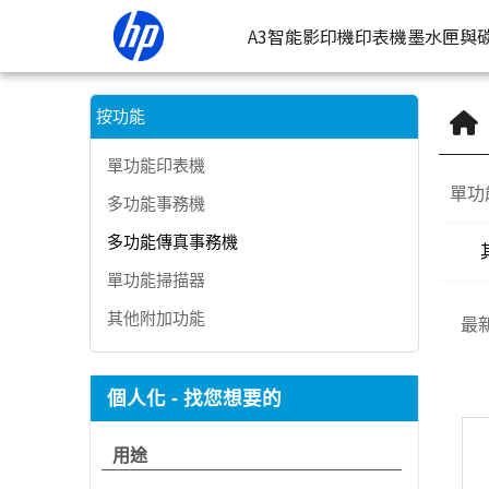
HP 多功能傳真事務機 | HP® 惠普台灣原廠購物網
A3智能影印機
印表機
墨水匣與
按類型
墨
按功能
噴墨印表
按
單功能印表機
單功
多功能事務機
連續噴墨
按
多功能傳真事務機
雷射印表
按
單功能掃描器
相片印表
其他附加功能
最
個人化 - 找您想要的
用途