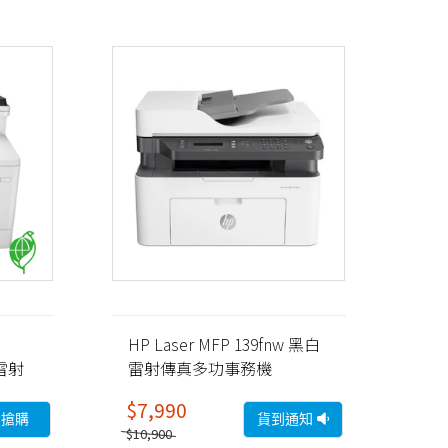
HP Laser MFP 139fnw 黑白
色雷射
雷射傳真多功事務機
)福利
(A0NU1A)
$7,990
即搶購
貨到通知
$10,900