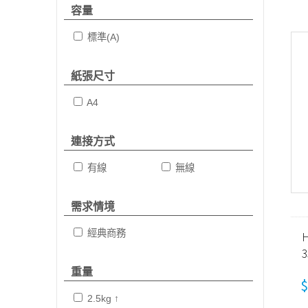
容量
標準(A)
紙張尺寸
A4
連接方式
有線
無線
需求情境
經典商務
H
重量
$
2.5kg ↑