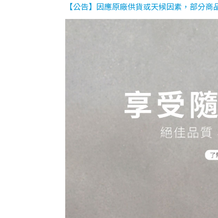
【公告】因應原廠供貨或天候因素，部分商品