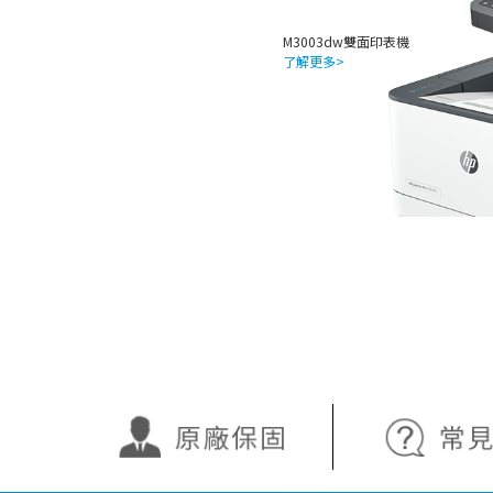
M3003dw雙面印表機
1
2