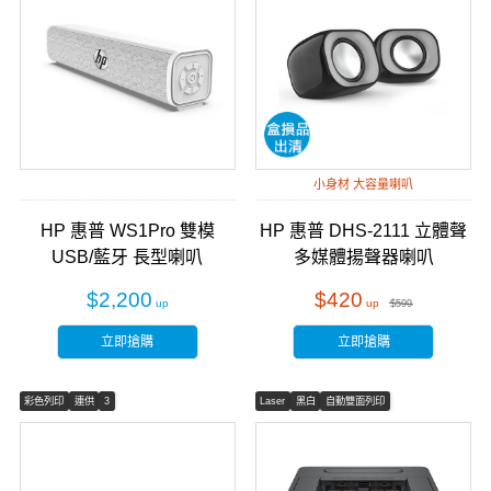
小身材 大容量喇叭
HP 惠普 WS1Pro 雙模
HP 惠普 DHS-2111 立體聲
USB/藍牙 長型喇叭
多媒體揚聲器喇叭
Soundbar
$2,200
$420
$599
立即搶購
立即搶購
彩色列印
連供
3
Laser
黑白
自動雙面列印