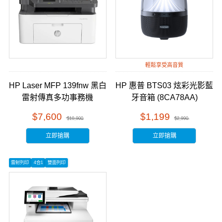
輕鬆享受高音質
HP Laser MFP 139fnw 黑白
HP 惠普 BTS03 炫彩光影藍
雷射傳真多功事務機
牙音箱 (8CA78AA)
(A0NU1A) 福利拆封品
$7,600
$1,199
$10,900
$2,990
立即搶購
立即搶購
雷射列印
4合1
雙面列印