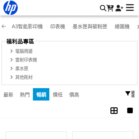
福利品專區 | HP® 惠普台灣原廠購物網
A3智能影印機
印表機
墨水匣與碳粉匣
繪圖機
福利品專區
電腦周邊
雷射印表機
墨水匣
其他耗材
篩選
最新
熱門
暢銷
價低
價高