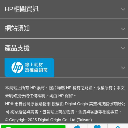
HP相關資訊
筆電 電池
HP 222
416
HP Color Laser jet M856dn A3彩色雷射印表機
網站須知
(T3U51A) 日本製
m254dw
MFP E47528f
Hp564
產品支援
hp Color LaserJet Pro MFP M283fdw 無線雙面觸控彩
色雷射傳真複合機
OmniBook Ultra Flip 14
OfficeJet Pro 8710
hp 14-ep
LaserJet M111w
OfficeJet 5200 series
officejet
145
EliteBook rmn hsn 141c-4
本網站上所有 HP 素材、照片均屬 HP 獨有之財產、版權所有；本文
未明確授予的任何權利，均由 HP 保留。
DesignJet T650
307
150a
937
HP® 惠普台灣原廠購物網 授權由 Digital Origin 美勢科技股份有限公
HP 410A LaserJet
4303fdw 碳粉
紙匣
728
司 獨家經營與銷售，包含站上商品物流、金流與客服等相關事宜。
雷射印表機
Color LaserJet Pro 4303fdw
© Copyright 2025 Digital Origin Co. Ltd (Taiwan).
雙送稿雙面 ADF
翻轉筆電
mouse
m183fw