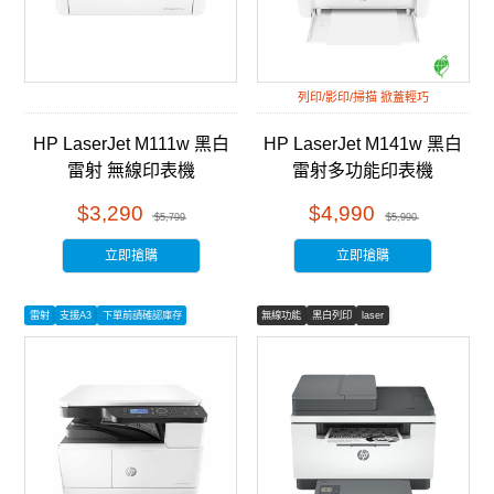
列印/影印/掃描 掀蓋輕巧
HP LaserJet M111w 黑白
HP LaserJet M141w 黑白
雷射 無線印表機
雷射多功能印表機
(7MD68A)
(7MD74A)
$3,290
$4,990
$5,799
$5,990
立即搶購
立即搶購
雷射
支援A3
下單前請確認庫存
無線功能
黑白列印
laser