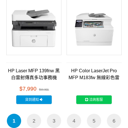
HP Laser MFP 139fnw 黑
HP Color LaserJet Pro
白雷射傳真多功事務機
MFP M183fw 無線彩色雷
(A0NU1A)
射傳真事務機 (7KW56A)
$7,990
$10,900
貨到通知
洽詢客服
1
2
3
4
5
6