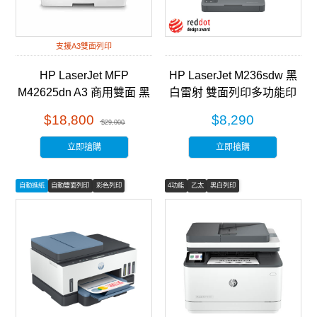
支援A3雙面列印
HP LaserJet MFP
HP LaserJet M236sdw 黑
M42625dn A3 商用雙面 黑
白雷射 雙面列印多功能印
白雷射 多功能事務機
表機 (9YG09A)
$18,800
$8,290
$29,000
(8AF52A)
立即搶購
立即搶購
自動進紙
自動雙面列印
彩色列印
4功能
乙太
黑白列印