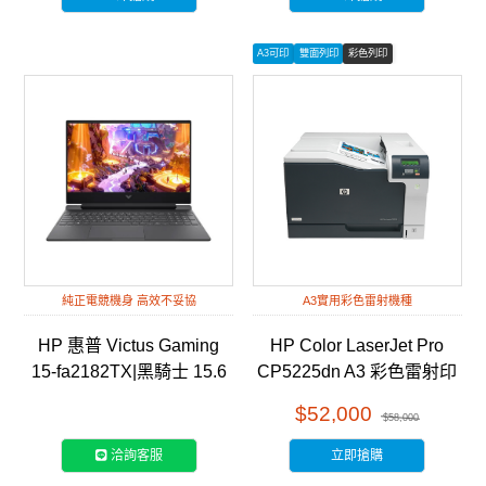
A3可印
雙面列印
彩色列印
純正電競機身 高效不妥協
A3實用彩色雷射機種
HP 惠普 Victus Gaming
HP Color LaserJet Pro
15-fa2182TX|黑騎士 15.6
CP5225dn A3 彩色雷射印
吋 RTX電競筆電
表機 (CE712A)
$52,000
$58,000
洽詢客服
立即搶購