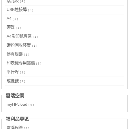
感光鼓
( 4 )
USB連接埠
( 3 )
A4
( 1 )
硬碟
( 1 )
A4影印紙專區
( 1 )
碳粉回收裝置
( 1 )
傳真周邊
( 1 )
印表機專用鐵櫃
( 1 )
平行埠
( 1 )
成像鼓
( 1 )
雲端空間
myHPcloud
( 4 )
福利品專區
電腦周邊
( 4 )