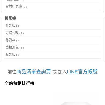
雷射印表機
( 3 )
投影機
紅光版
( 4 )
可攜式款
( 1 )
尊爵款
( 1 )
簡報滑鼠
( 1 )
綠光版
( 1 )
商品清單查詢頁
LINE官方帳號
前往
或 加入
全站熱銷排行榜