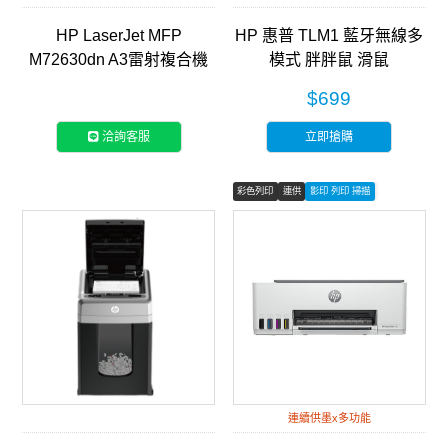
HP LaserJet MFP
HP 惠普 TLM1 藍牙無線多
M72630dn A3雷射複合機
模式 胖胖鼠 滑鼠
(2ZN50A)
$699
洽詢客服
立即搶購
彩色列印
連供
影印 列印 掃描
連續供墨x多功能