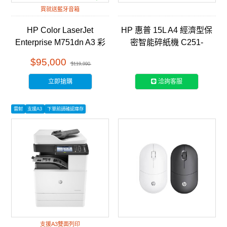
買就送藍牙音箱
HP Color LaserJet
HP 惠普 15L A4 經濟型保
Enterprise M751dn A3 彩
密智能碎紙機 C251-
色雷射印表機 (T3U44A)
E(Q1506CC)
$95,000
$119,990
立即搶購
洽詢客服
雷射
支援A3
下單前請確認庫存
支援A3雙面列印