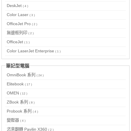
DeskJet
( 4 )
Color Laser
( 3 )
OfficeJet Pro
( 2 )
無邊框列印
( 2 )
OfficeJet
( 1 )
Color LaserJet Enterprise
( 1 )
筆記型電腦
OmniBook 系列
( 24 )
Elitebook
( 17 )
OMEN
( 12 )
ZBook 系列
( 8 )
Probook 系列
( 4 )
變壓器
( 4 )
恣意翻轉 Pavilin X360
( 2 )