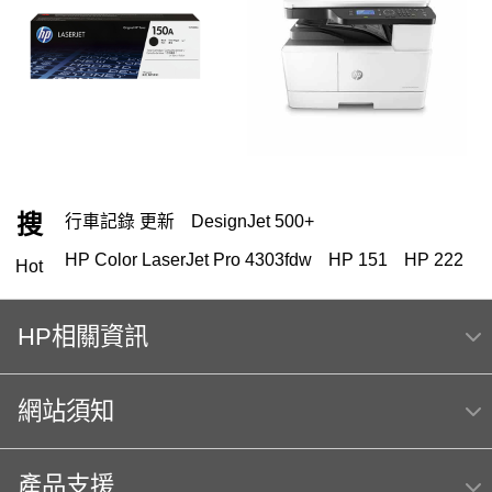
搜
行車記錄 更新
DesignJet 500+
HP Color LaserJet Pro 4303fdw
HP 151
HP 222
Hot
119
HP相關資訊
HP Color Laser jet M856dn A3彩色雷射印表機
(T3U51A) 日本製
網站須知
m254dw
Hp564
MFP E47528f
hp Color LaserJet Pro MFP M283fdw 無線雙面觸控彩
色雷射傳真複合機
產品支援