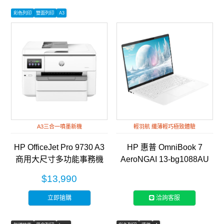
彩色列印
雙面列印
A3
A3三合一噴墨新機
輕羽航 纖薄輕巧極致體驗
HP OfficeJet Pro 9730 A3
HP 惠普 OmniBook 7
商用大尺寸多功能事務機
AeroNGAI 13-bg1088AU
(537P5B)
13吋輕薄筆電-靜謐白
$13,990
立即搶購
洽詢客服