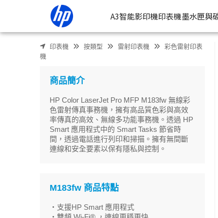
HP Color LaserJet Pro MFP M183fw 無線彩色雷射傳真事務
A3智能影印機
印表機
墨水匣與
印表機
按類型
雷射印表機
彩色雷射印表
按類型
墨
機
噴墨印表
按
商品簡介
連續噴墨
按
HP Color LaserJet Pro MFP M183fw 無線彩
雷射印表
按
色雷射傳真事務機，擁有高品質色彩與高效
率傳真的高效、無線多功能事務機。透過 HP
相片印表
Smart 應用程式中的 Smart Tasks 節省時
間，透過電話進行列印和掃描。擁有無間斷
連線和安全要素以保有隱私與控制。
M183fw 商品特點
・支援HP Smart 應用程式
・雙頻 Wi-Fi® ，連線更穩更快