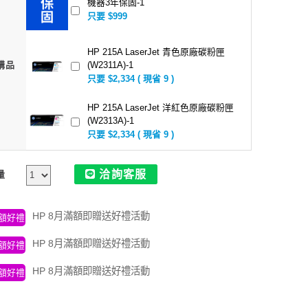
機器3年保固-1
只要 $999
HP 215A LaserJet 青色原廠碳粉匣
(W2311A)-1
購品
只要 $2,334 ( 現省 9 )
HP 215A LaserJet 洋紅色原廠碳粉匣
(W2313A)-1
只要 $2,334 ( 現省 9 )
HP 惠普 H10H 真無線超續航藍牙耳機-
洽詢客服
量
粉 8WJ04PA
只要 $699 ( 現省 300 )
HP 8月滿額即贈送好禮活動
額好禮
HP 惠普 BTS01 迷你藍牙音箱
(8CA76AA)-紅色
HP 8月滿額即贈送好禮活動
額好禮
只要 $499 ( 現省 300 )
HP 8月滿額即贈送好禮活動
額好禮