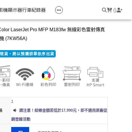
空匣回收
公司大宗採購
機器維修專區
常見問題
登入/註冊
聯繫我們
友回饋
影機
顯示器
行車紀錄器
(
)
Color LaserJet Pro MFP M183fw 無線彩色雷射傳真
電競筆電
簡報周邊
影音週邊
筆電周邊
 (7KW56A)
線耳機
光影Victus 系列
簡報滑鼠
HDMI 切換器 / 分配器
防盜鎖
現貨，將以預購排單依序出貨
線耳機
OMEN
簡報筆
電腦包
觸控筆
變壓器
筆電支架
1
格
請注意！結帳金額若低於17,990元，即不適用原廠促
銷登錄活動