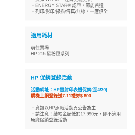
・ENERGY STAR® 認證，節能首選
・列印/影印/掃描/傳真/無線，一應俱全
適用耗材
前往賣場
HP 215 碳粉匣系列
HP 促銷登錄活動
活動網址：HP雷射印表機促銷(至4/30)
購機上網登錄送7-11禮券$ 800
．資訊以HP原廠活動頁公告為主
．請注意！結帳金額低於17,990元，即不適用
原廠促銷登錄活動