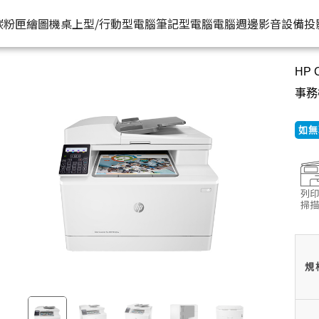
HP原廠
機 (7KW56A) | HP® 惠普台灣原廠購物網
推薦好
碳粉匣
繪圖機
桌上型/行動型電腦
筆記型電腦
電腦週邊
影音設備
投
HP 
水匣
碳粉匣
個人筆電
按系列
桌上型工作站電腦
按功能
商用筆電
商務電腦
儲存裝置
耳機
事務機
機
容量
按容量
Spectre 皇爵系列
家用
Z1
單功能印表機
200 系列
Pro系列
硬碟外接盒
有
如無
印表機
顏色
按顏色
Pavilion 星鑽系列
商用
Z2
多功能事務機
Elitebook 系列
Elite系列
無
機
類型
超品系列
工作室用
Z4
多功能傳真事務機
Probook 系列
機
OmniBook 系列
設計工程用
Z6
單功能掃描器
ZBook 系列
Z8
其他附加功能
規