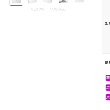
M183fw
7KW56A
加
數
滿
滿
滿