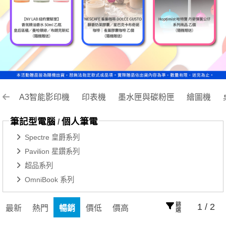
A3智能影印機
印表機
墨水匣與碳粉匣
繪圖機
筆記型電腦
個人筆電
/
Spectre 皇爵系列
Pavilion 星鑽系列
超品系列
OmniBook 系列
篩選
1 / 2
最新
熱門
暢銷
價低
價高