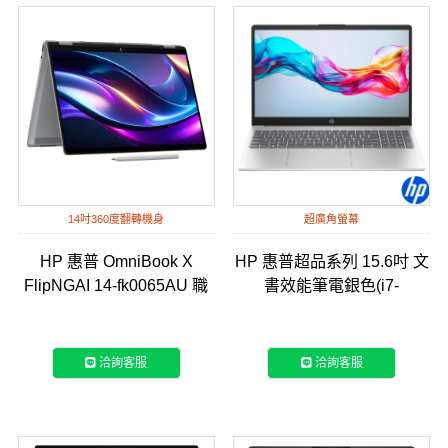
14吋360度翻轉機身
超廣角螢幕
HP 惠普 OmniBook X
HP 惠普超品系列 15.6吋 文
FlipNGAI 14-fk0065AU 職
書效能筆電銀色(i7-
人灰14吋翻轉筆電
13620H/16GB/512GB/WIN11/
(BK2W1PA)
fr0001TU)
洽詢客服
洽詢客服