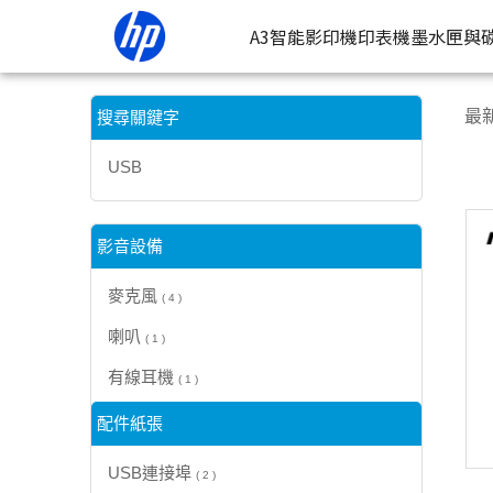
【USB】搜尋結果 | HP® 惠普台灣原廠購物網
A3智能影印機
印表機
墨水匣與
按類型
墨
最
搜尋關鍵字
噴墨印表
按
USB
連續噴墨
按
雷射印表
按
影音設備
相片印表
麥克風
( 4 )
喇叭
( 1 )
有線耳機
( 1 )
配件紙張
USB連接埠
( 2 )