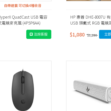
自帶避震 可切換4種收音
HyperX QuadCast USB 電容
HP 惠普 DHE-8007U 
式電競麥克風 (4P5P6AA)
USB 頭戴式 RGB 電競
黑
$1,080
洽詢客服
立
$1,280