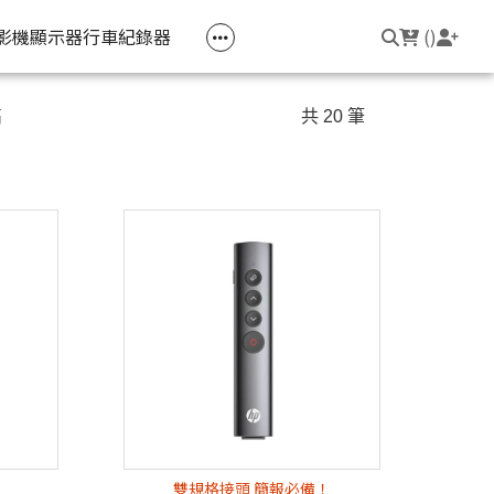
空匣回收
公司大宗採購
機器維修專區
常見問題
登入/註冊
聯繫我們
友回饋
影機
顯示器
行車紀錄器
(
)
電競筆電
簡報周邊
影音週邊
筆電周邊
高
共 20 筆
線耳機
光影Victus 系列
簡報滑鼠
HDMI 切換器 / 分配器
防盜鎖
線耳機
OMEN
簡報筆
電腦包
觸控筆
變壓器
筆電支架
雙規格接頭 簡報必備！