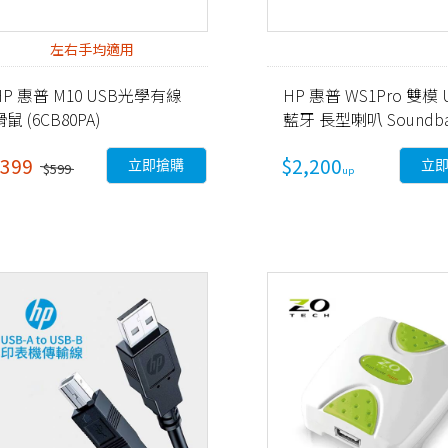
左右手均適用
HP 惠普 M10 USB光學有線
HP 惠普 WS1Pro 雙模 
滑鼠 (6CB80PA)
藍牙 長型喇叭 Soundba
399
$2,200
立即搶購
立
$599