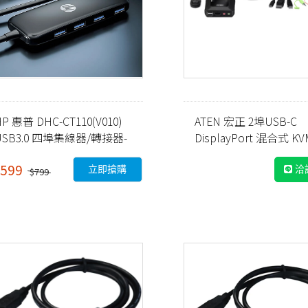
P 惠普 DHC-CT110(V010)
ATEN 宏正 2埠USB-C
USB3.0 四埠集線器/轉接器-
DisplayPort 混合式 K
黑色-15cm
電腦切換器
599
立即搶購
洽
$799