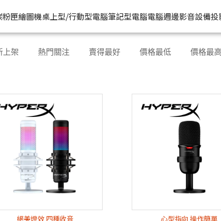
HP原廠
推薦好
碳粉匣
繪圖機
桌上型/行動型電腦
筆記型電腦
電腦週邊
影音設備
投
水匣
碳粉匣
個人筆電
按系列
桌上型工作站電腦
按功能
商用筆電
商務電腦
儲存裝置
耳機
新上架
熱門關注
賣得最好
價格最低
價格最
機
容量
按容量
Spectre 皇爵系列
家用
Z1
單功能印表機
200 系列
Pro系列
硬碟外接盒
有
印表機
顏色
按顏色
Pavilion 星鑽系列
商用
Z2
多功能事務機
Elitebook 系列
Elite系列
無
機
類型
超品系列
工作室用
Z4
多功能傳真事務機
Probook 系列
機
OmniBook 系列
設計工程用
Z6
單功能掃描器
ZBook 系列
Z8
其他附加功能
絕美燈效 四種收音
心型指向 操作簡單