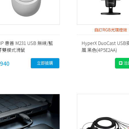
自訂RGB光環燈效
HP 惠普 M231 USB 無線/藍
HyperX DuoCast US
牙雙模式滑鼠
風 黑色(4P5E2AA)
940
立即搶購
洽