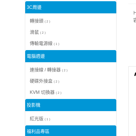
3C周邊
H
轉接頭
( 2 )
(
滑鼠
( 2 )
傳輸電源線
( 1 )
電腦週邊
連接線 / 轉接器
( 2 )
硬碟外接盒
( 2 )
KVM 切換器
( 2 )
投影機
紅光版
( 1 )
福利品專區