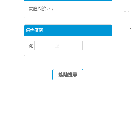
電腦周邊
( 1 )
價格區間
從
至
進階搜尋