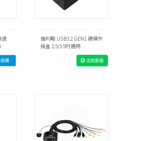
 高速
伽利略 USB3.2 GEN1 硬碟外
器
接盒 2.5/3.5吋適用
即搶購
洽詢客服