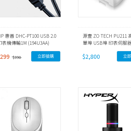
P 惠普 DHC-PT100 USB 2.0
源壹 ZO TECH PU211
印表機傳輸1M (194U3AA)
單埠 USB埠 印表伺服
(PU211)
299
$2,800
立即搶購
立
$390