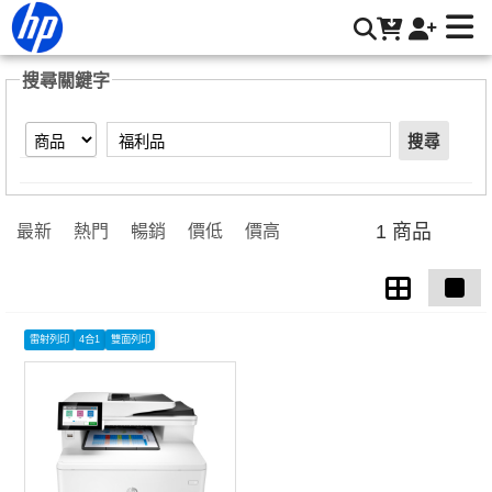
【福利品】搜尋結果 | HP® 惠普台灣原廠購物網
搜尋關鍵字
搜尋
1 商品
最新
熱門
暢銷
價低
價高
雷射列印
4合1
雙面列印