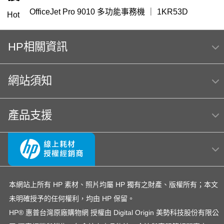
OfficeJet Pro 9010 多功能事務機 ｜ 1KR53D
Hot
HP 151
筆電 電池
145
119
416
m254dw
HP相關資訊
HP Color Laser jet M856dn A3彩色雷射印表機
(T3U51A) 日本製
網站須知
hp Color LaserJet Pro MFP M283fdw 無線雙面觸控彩
色雷射傳真複合機
MFP E47528f
HP Color LaserJet Pro 4303fdw
產品支援
列印、掃描與影印
OmniBook Ultra Flip 14
937
LaserJet M111w
hp 14-ep
officejet
OfficeJet 5200 series
M577
OfficeJet Pro 8710
EliteBook rmn hsn 141c-4
45W 變壓器
307
本網站上所有 HP 素材、照片均屬 HP 獨有之財產、版權所有；本文
未明確授予的任何權利，均由 HP 保留。
HP 410A LaserJet
Mouse
紙匣
700 m712 碳粉匣
HP® 惠普台灣原廠購物網 授權由 Digital Origin 美勢科技股份有限公
m183fw 碳粉匣
Color LaserJet Pro 4303fdw