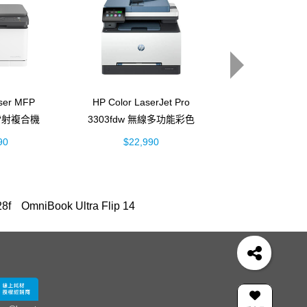
aser MFP
HP Color LaserJet Pro
HP Color Lase
色雷射複合機
3303fdw 無線多功能彩色
色雷射印表機 (4
6A)
雷射事務機 (499M8A)
90
$22,990
$6,990
8f
OmniBook Ultra Flip 14
200 series
hp 14-ep
OfficeJet Pro 8710
serJet Pro MFP M428fdn
307
 銀
雷射印表機
m183fw
HP 955
M227fdw
0
4103 感光
紙匣
410
DeskJet 1510