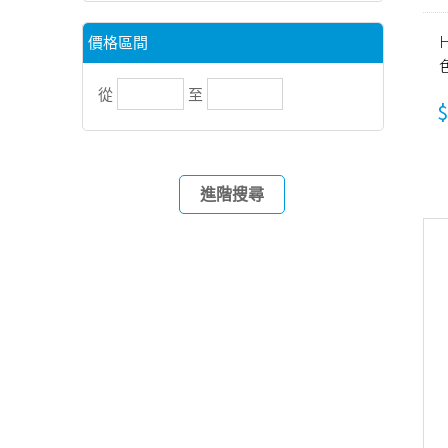
價格區間
從
至
$
進階搜尋