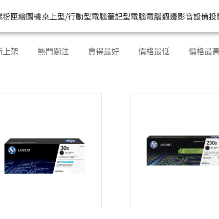
HP原廠
推薦好
碳粉匣
繪圖機
桌上型/行動型電腦
筆記型電腦
電腦週邊
影音設備
投
水匣
碳粉匣
個人筆電
按系列
桌上型工作站電腦
按功能
商用筆電
商務電腦
儲存裝置
耳機
新上架
熱門關注
賣得最好
價格最低
價格最
機
容量
按容量
Spectre 皇爵系列
家用
Z1
單功能印表機
200 系列
Pro系列
硬碟外接盒
有
印表機
顏色
按顏色
Pavilion 星鑽系列
商用
Z2
多功能事務機
Elitebook 系列
Elite系列
無
機
類型
超品系列
工作室用
Z4
多功能傳真事務機
Probook 系列
機
OmniBook 系列
設計工程用
Z6
單功能掃描器
ZBook 系列
Z8
其他附加功能