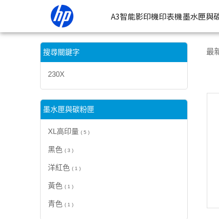
【230X】搜尋結果 | HP® 惠普台灣原廠購物網
A3智能影印機
印表機
墨水匣與
按類型
墨
最
搜尋關鍵字
噴墨印表
按
230X
連續噴墨
按
雷射印表
按
墨水匣與碳粉匣
相片印表
XL高印量
( 5 )
黑色
( 3 )
洋紅色
( 1 )
黃色
( 1 )
青色
( 1 )