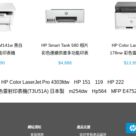
t M141w 黑白
HP Smart Tank 580 相片
HP Color L
能印表機
彩色連續供墨多功能印表
178nw 彩
74A)
機 (5D1B4A)
(4ZB9
990
$4,888
$13,9
HP Color LaserJet Pro 4303fdw
HP 151
119
HP 222
n A3彩色雷射印表機(T3U51A) 日本製
m254dw
Hp564
MFP E4752
FP M283fdw 無線雙面觸控彩色雷射傳真複合機
筆電 電池
OfficeJet 5
Jet T650
15-fd
145
EliteBook rmn hsn 141c-4
環保標章HP La
top 15-fd1516TU筆電
Smart Tank 725
728
15s-du3045TX
原廠Laser碳粉匣
3303fdw
耗材
937
翻轉筆電
mouse
13
網站須知
產品支援
會員條款
如何查看產品編號