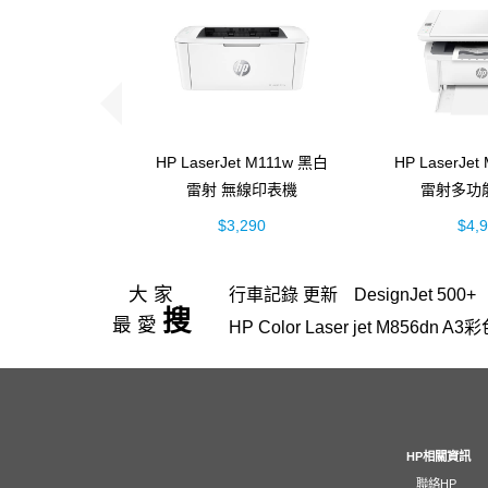
HP LaserJet M111w 黑白
HP LaserJe
雷射 無線印表機
雷射多功
(7MD68A)
(7MD
$3,290
$4,
大家
行車記錄 更新
DesignJet 500+
搜
最愛
HP Color Laser jet M856d
hp Color LaserJet Pro M
4303fdw 碳粉
officejet
Design
HP OfficeJet 3830驅動程式
Lap
HP 116A、117A、118A、119A
HP相關資訊
聯絡HP