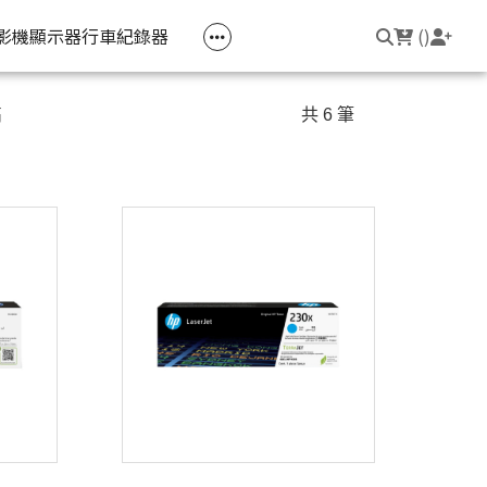
空匣回收
公司大宗採購
機器維修專區
常見問題
登入/註冊
聯繫我們
友回饋
影機
顯示器
行車紀錄器
(
)
電競筆電
簡報周邊
影音週邊
筆電周邊
高
共 6 筆
線耳機
光影Victus 系列
簡報滑鼠
HDMI 切換器 / 分配器
防盜鎖
線耳機
OMEN
簡報筆
電腦包
觸控筆
變壓器
筆電支架