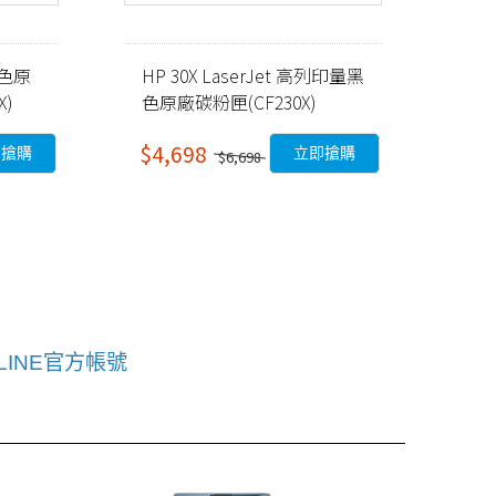
洋紅色原
HP 30X LaserJet 高列印量黑
)
色原廠碳粉匣(CF230X)
$4,698
即搶購
立即搶購
$6,698
LINE官方帳號