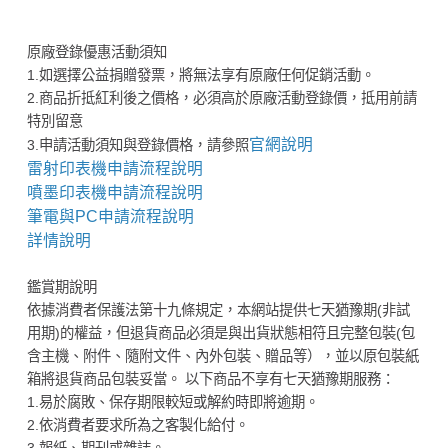
原廠登錄優惠活動須知
1.如選擇公益捐贈發票，將無法享有原廠任何促銷活動。
2.商品折抵紅利後之價格，必須高於原廠活動登錄價，抵用前請
特別留意
官網說明
3.申請活動須知與登錄價格，請參照
雷射印表機申請流程說明
噴墨印表機申請流程說明
筆電與PC申請流程說明
詳情說明
鑑賞期說明
依據消費者保護法第十九條規定，本網站提供七天猶豫期(非試
用期)的權益，但退貨商品必須是與出貨狀態相符且完整包裝(包
含主機、附件、隨附文件、內外包裝、贈品等），並以原包裝紙
箱將退貨商品包裝妥當。 以下商品不享有七天猶豫期服務：
1.易於腐敗、保存期限較短或解約時即將逾期。
2.依消費者要求所為之客製化給付。
3.報紙、期刊或雜誌。