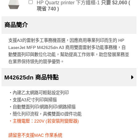
HP Quartz printer 下方鐵櫃-1
只要 $2,060 (
現省 740 )
HP 惠普 H10H 真無線超續航藍牙耳機-粉
商品簡介
8WJ04PA
只要 $699 ( 現省 300 )
支援A3的雷射多工事務機首選，因應商用專業列印而生的 HP
HP 惠普 BTS01 迷你藍牙音箱 (8CA76AA)-
LaserJet MFP M42625dn A3 商用雙面雷射多功能事務機，自
紅色
只要 $499 ( 現省 300 )
動雙面列印與數位化功能，幫助提高工作效率，助您發展業務並
在業界保持領先的競爭優勢。
M42625dn 商品特點
・內建乙太網路可輕鬆設定列印
・支援A3尺寸列印與掃描
・自動雙面列印/網路列印/網路掃描
・簡化列印流程，具備雙面ID證件功能
・主機電壓：220V (若安裝附變壓器)
請留意不支援MAC 作業系統