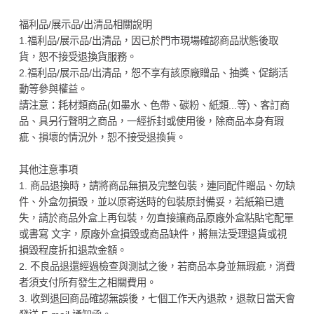
福利品/展示品/出清品相關說明
1.福利品/展示品/出清品，因已於門市現場確認商品狀態後取
貨，恕不接受退換貨服務。
2.福利品/展示品/出清品，恕不享有該原廠贈品、抽獎、促銷活
動等參與權益。
請注意：耗材類商品(如墨水、色帶、碳粉、紙類...等)、客訂商
品、具另行聲明之商品，一經拆封或使用後，除商品本身有瑕
疵、損壞的情況外，恕不接受退換貨。
其他注意事項
1. 商品退換時，請將商品無損及完整包裝，連同配件贈品、勿缺
件、外盒勿損毀，並以原寄送時的包裝原封備妥，若紙箱已遺
失，請於商品外盒上再包裝，勿直接讓商品原廠外盒粘貼宅配單
或書寫 文字，原廠外盒損毀或商品缺件，將無法受理退貨或視
損毀程度折扣退款金額。
2. 不良品退還經過檢查與測試之後，若商品本身並無瑕疵，消費
者須支付所有發生之相關費用。
3. 收到退回商品確認無誤後，七個工作天內退款，退款日當天會