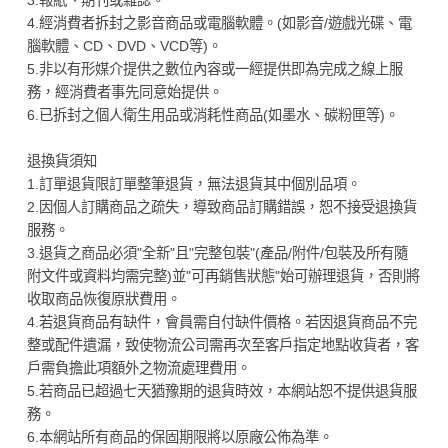
4.經消費者拆封之影音商品或電腦軟體。(如影音/遊戲光碟、電
腦軟體、CD、DVD、VCD等)。
5.非以有形媒介提供之數位內容或一經提供即為完成之線上服
務，經消費者事先同意始提供。
6.已拆封之個人衛生用品或消耗性商品(如墨水、碳粉匣等)。
退換貨須知
1.訂單退貨限訂單整筆退貨，無法退貨其中個別品項。
2.因個人訂購商品之疏失，導致商品訂購錯誤，恕不接受退換貨
服務。
3.退貨之商品必須"全新"且"完整包裝"(產品/附件/包裝及所有隨
附文件或資料均需完整)並"可再銷售狀態"始可辦理退貨，否則將
收取商品恢復原狀費用。
4.若退貨商品有缺件，會員需自付缺件價格。若因退貨商品不完
整或配件遺漏，致使物流公司需再次至客戶指定地點收貨者，客
戶需負擔此項額外之物流處理費用。
5.若商品已超過七天猶豫期的退貨時效，本網站恕不提供退貨服
務。
6.本網站所有商品的保固期限將以原廠公佈為準。