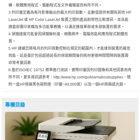
構、軟體應用程式、驅動程式及文件複雜度而有所不同。
3 列印量定義為每月影像輸出的最大列印頁數。 此數值提供有關與其他 HP
LaserJet 或 HP Color LaserJet 裝置之間的產品耐用性比較資訊，並且能
適當部署印表機及多功能事務機，以滿足連接單部或多部裝置的需求。
4 掃描速度可能會因掃描解析度、網路條件、電腦效能和應用程式軟體而
異。
5 HP 建議您將每月的列印頁數控制在規定的範圍內，才能達到裝置的最佳
效能，這是基於包括超過延長的保固期間後的耗材更換時間間隔與裝置壽
命等考量因素
6 基於ISO/IEC 19752 標準進行測試，實際印量因列印圖像和其他因素而有
所不同，更多資訊請參考：http://www.hp.com/go/learnaboutsupplies，隨
附一盒HP原廠黑色碳粉匣（印量~40,000張）以及一個HP原廠感光鼓。
專欄目錄