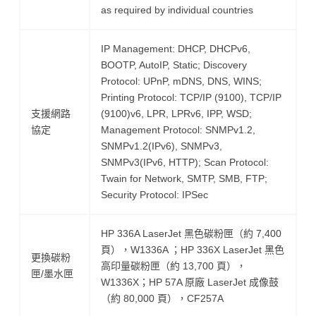
as required by individual countries
IP Management: DHCP, DHCPv6,
BOOTP, AutoIP, Static; Discovery
Protocol: UPnP, mDNS, DNS, WINS;
Printing Protocol: TCP/IP (9100), TCP/IP
支援網路
(9100)v6, LPR, LPRv6, IPP, WSD;
協定
Management Protocol: SNMPv1.2,
SNMPv1.2(IPv6), SNMPv3,
SNMPv3(IPv6, HTTP); Scan Protocol:
Twain for Network, SMTP, SMB, FTP;
Security Protocol: IPSec
HP 336A LaserJet 黑色碳粉匣（約 7,400
頁），W1336A ；HP 336X LaserJet 黑色
更換碳粉
高印量碳粉匣（約 13,700 頁），
匣/墨水匣
W1336X；HP 57A 原廠 LaserJet 成像鼓
（約 80,000 頁），CF257A