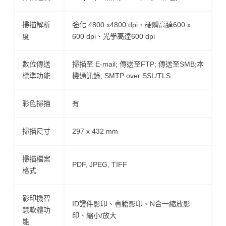
掃描解析
強化 4800 x4800 dpi、硬體高達600 x
度
600 dpi、光學高達600 dpi
數位傳送
掃描至 E-mail; 傳送至FTP; 傳送至SMB;本
標準功能
機通訊錄; SMTP over SSL/TLS
彩色掃描
有
掃描尺寸
297 x 432 mm
掃描檔案
PDF, JPEG, TIFF
格式
影印機智
ID證件影印、書籍影印、N合一縮放影
慧軟體功
印、縮小/放大
能