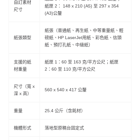
自訂素材
紙匣 2： 148 x 210 (A5) 至 297 x 354
尺寸
(A3)公釐
紙張（普通紙、再生紙、中等重量紙、輕
紙張類型
磅紙、HP LaserJet用紙、彩色紙、信頭
紙、預打孔紙、中級紙）
支援的紙
紙匣 1：60 至 163 克/平方公尺；紙匣
材重量
2：60 至 110 克/平方公尺
尺寸（寬 x
560 x 540 x 417 公釐
深 x 高）
重量
25.4 公斤（含耗材）
機體形式
落地型原稿台固定式