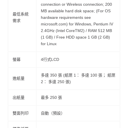
connection or Wireless connection; 200
MB available hard disk space; (For OS
最低系統
hardware requirements see
需求
microsoft.com) for Windows, Pentium IV
2.4GHz (Intel CoreTM2) / RAM 512 MB
(1 GB) / Free HDD space 1 GB (2 GB)
for Linux
螢幕
4行式LCD
多達 350 張 (紙匣 1： 多達 100 張； 紙匣
進紙量
2： 多達 250 張)
出紙量
最多 250 張
雙面列印
自動（預設）