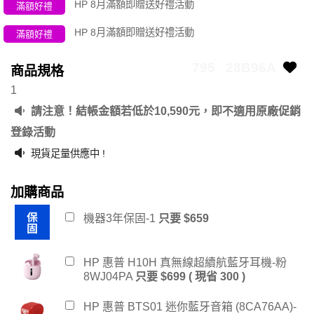
HP 8月滿額即贈送好禮活動
滿額好禮
HP 8月滿額即贈送好禮活動
滿額好禮
795
28B96A
商品規格
1
請注意！結帳金額若低於10,590元，即不適用原廠促銷
登錄活動
現貨足量供應中 !
加購商品
機器3年保固-1
只要 $659
HP 惠普 H10H 真無線超續航藍牙耳機-粉
8WJ04PA
只要 $699 ( 現省 300 )
HP 惠普 BTS01 迷你藍牙音箱 (8CA76AA)-