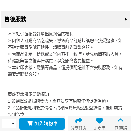
售後服務
＊本站保留接受訂單出貨與否的權利
＊因個人訂購商品之疏失，導致商品訂購錯誤恕不接受退換，如
不確定購買型號正確性，請購買前先聯繫客服。
＊當商品圖示、標題或文案內容不一致時，請先詢問客服人員，
待確認無誤之後再行購買，以免影響會員權益。
＊本站印表機、電腦等商品，僅提供配送並不含安裝服務，如有
需要請聯繫客服。
原廠登錄優惠活動須知
1.如選擇公益捐贈發票，將無法享有原廠任何促銷活動。
2.商品折抵紅利後之價格，必須高於原廠活動登錄價，抵用前請
特別留意
官網說明
3.申請活動須知與登錄價格，請參照
加入購物車
分享好友
0 商品
回頂端
雷射印表機申請流程說明