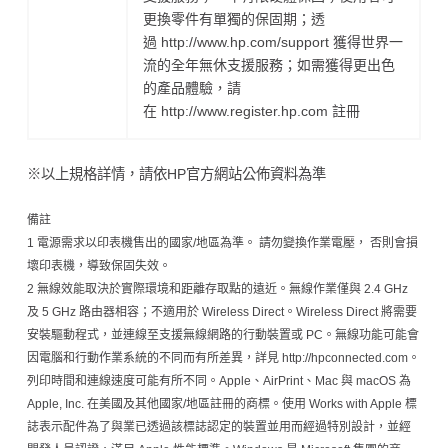
更換零件有單獨的保固期；透
過 http://www.hp.com/support 獲得世界一
流的全年無休支援服務；如需獲得更出色
的產品體驗，請
在 http://www.register.hp.com 註冊
※以上規格詳情，請依HP官方網站公佈資料為準
備註
1 電源需求以印表機售出的國家/地區為準。 請勿變換作業電壓， 否則會損
壞印表機，導致保固失效。
2 無線效能取決於實際環境和距離存取點的遠近。無線作業僅與 2.4 GHz
及 5 GHz 路由器相容；不適用於 Wireless Direct。Wireless Direct 將需要
安裝驅動程式，並連線至支援無線網路的行動裝置或 PC。無線功能可能會
因電腦和行動作業系統的不同而有所差異，詳見 http://hpconnected.com。
列印時間和連線速度可能有所不同。Apple、AirPrint、Mac 與 macOS 為
Apple, Inc. 在美國及其他國家/地區註冊的商標。使用 Works with Apple 標
誌表示配件為了與業已透過該標誌認定的裝置並用而經過特別設計，並經