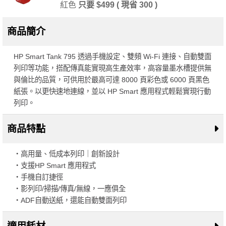
紅色
只要 $499 ( 現省 300 )
商品簡介
HP Smart Tank 795 透過手機設定、雙頻 Wi-Fi 連接、自動雙面
列印等功能，搭配傳真能實現高生產效率，高容量墨水槽提供無
與倫比的品質，可供用於最高可達 8000 頁彩色或 6000 頁黑色
紙張。以更快速地連線，並以 HP Smart 應用程式輕鬆實現行動
列印。
商品特點
・高用量、低成本列印｜創新設計
・支援HP Smart 應用程式
・手機自訂捷徑
・影列印/掃描/傳真/無線，一應俱全
・ADF自動送紙，還能自動雙面列印