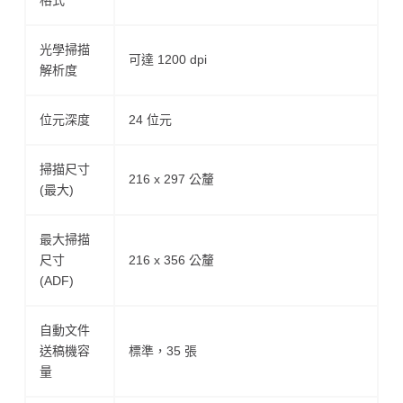
光學掃描
可達 1200 dpi
解析度
位元深度
24 位元
掃描尺寸
216 x 297 公釐
(最大)
最大掃描
尺寸
216 x 356 公釐
(ADF)
自動文件
送稿機容
標準，35 張
量