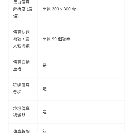
黑白傳真
解析度 (最
高達 300 x 300 dpi
佳)
傳真快速
撥號，最
高達 99 個號碼
大號碼數
傳真自動
是
重撥
延遲傳真
是
發送
垃圾傳真
是
過濾器
傳真輪詢
無