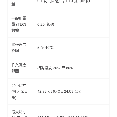
0.1 瓦（關閉）；1.10 瓦（睡眠）1
量
一般用電
量 (TEC)
0.20 度/週
數據
操作溫度
5 至 40°C
範圍
作業濕度
相對濕度 20% 至 80%
範圍
最小尺寸
(寬 x 深 x
42.75 x 36.40 x 24.03 公分
高)
最大尺寸