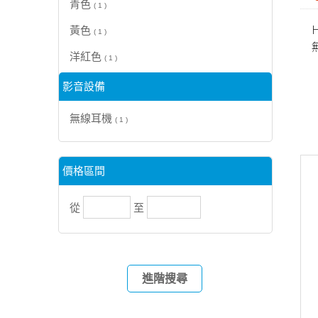
青色
( 1 )
H
黃色
( 1 )
洋紅色
( 1 )
影音設備
無線耳機
( 1 )
價格區間
從
至
進階搜尋