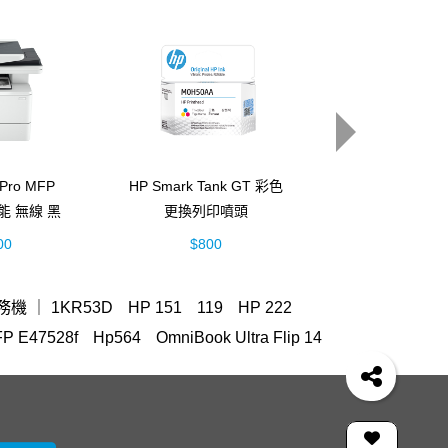
 Pro MFP
HP Smark Tank GT 彩色
HP Smart Tan
功能 無線 黑
更換列印噴頭
彩色連續供墨多
2Z629A)
(M0H50AA)
機 (5D1B
00
$800
$4,888
能事務機 ｜ 1KR53D
HP 151
119
HP 222
P E47528f
Hp564
OmniBook Ultra Flip 14
 14-ep
LaserJet M111w
OfficeJet 5200 series
 Pro 4303fdw
150a
937
HP 410A LaserJet
稿雙面 ADF
翻轉筆電
mouse
m183fw
GT52