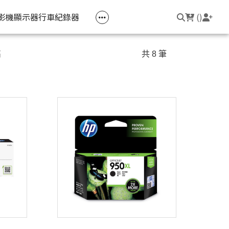
空匣回收
公司大宗採購
機器維修專區
常見問題
登入/註冊
聯繫我們
友回饋
影機
顯示器
行車紀錄器
(
)
電競筆電
簡報周邊
影音週邊
筆電周邊
高
共 8 筆
線耳機
光影Victus 系列
簡報滑鼠
HDMI 切換器 / 分配器
防盜鎖
線耳機
OMEN
簡報筆
電腦包
觸控筆
變壓器
筆電支架