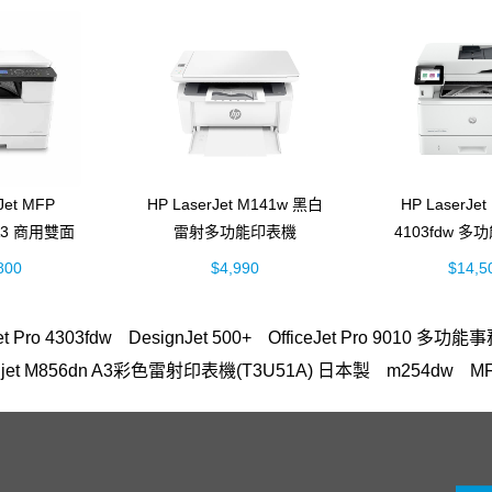
Jet MFP
HP LaserJet M141w 黑白
HP LaserJet
 A3 商用雙面
雷射多功能印表機
4103fdw 多
多功能事務機
(7MD74A)
白雷射事務機 (
800
$4,990
$14,5
52A)
et Pro 4303fdw
DesignJet 500+
OfficeJet Pro 9010 多功
ser jet M856dn A3彩色雷射印表機(T3U51A) 日本製
m254dw
MF
FP M283fdw 無線雙面觸控彩色雷射傳真複合機
OfficeJet Pro 8710
hp
n 141c-4
DesignJet T650
307
雷射印表機
Color LaserJet
Smart Tank 725
HP 955
Pavilion Aero 13
M227fdw
雙送