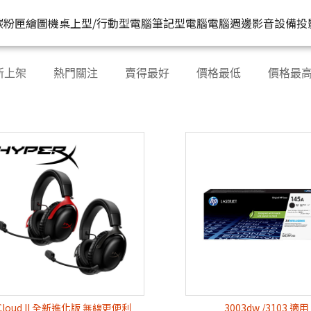
HP原廠
推薦好
碳粉匣
繪圖機
桌上型/行動型電腦
筆記型電腦
電腦週邊
影音設備
投
水匣
碳粉匣
個人筆電
按系列
桌上型工作站電腦
按功能
商用筆電
商務電腦
儲存裝置
耳機
新上架
熱門關注
賣得最好
價格最低
價格最
機
容量
按容量
Spectre 皇爵系列
家用
Z1
單功能印表機
200 系列
Pro系列
硬碟外接盒
有
印表機
顏色
按顏色
Pavilion 星鑽系列
商用
Z2
多功能事務機
Elitebook 系列
Elite系列
無
機
類型
超品系列
工作室用
Z4
多功能傳真事務機
Probook 系列
機
OmniBook 系列
設計工程用
Z6
單功能掃描器
ZBook 系列
Z8
其他附加功能
Cloud II 全新進化版 無線更便利
3003dw /3103 適用