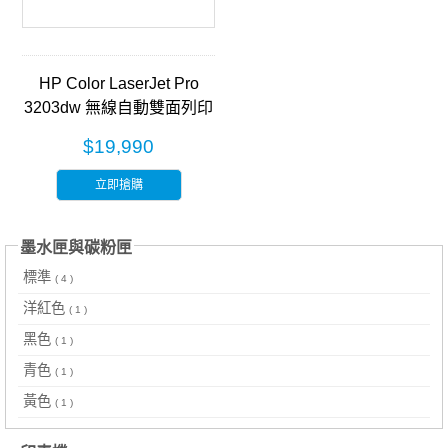
HP Color LaserJet Pro
3203dw 無線自動雙面列印
彩色雷射印表機 (499N4A)
$19,990
立即搶購
墨水匣與碳粉匣
標準
( 4 )
洋紅色
( 1 )
黑色
( 1 )
青色
( 1 )
黃色
( 1 )