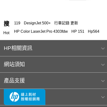
搜
119
DesignJet 500+
行車記錄 更新
HP Color LaserJet Pro 4303fdw
HP 151
Hp564
Hot
A3 傳真
MFP E47528f
HP相關資訊
HP Color Laser jet M856dn A3彩色雷射印表機
(T3U51A) 日本製
網站須知
HP 222
hp color laser 150a 感光鼓
OmniBook Ultra Flip 14
HP Deskjet F4480
產品支援
hp Color LaserJet Pro MFP M283fdw 無線雙面觸控彩
色雷射傳真複合機
筆電 電池
OfficeJet Pro 8710
4303fdw 碳粉
145
937
OfficeJet 5200 series
hp 14-ep
Usb