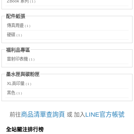
ZBook 系列
( 1 )
配件紙張
傳真周邊
( 1 )
硬碟
( 1 )
福利品專區
雷射印表機
( 1 )
墨水匣與碳粉匣
XL高印量
( 1 )
黑色
( 1 )
商品清單查詢頁
LINE官方帳號
前往
或 加入
全站關注排行榜