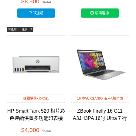
$8,500
$9,248
立即搶購
洽詢客服
彩色列印
連供
3
連續供墨x多功能
16吋WUXGA 300nits+人臉辨識
HP Smart Tank 520 相片彩
ZBook Firefly 16 G11
色連續供墨多功能印表機
A3JH3PA 16吋 Ultra 7 行
(4A8S8A) 福利拆封品
動工作站筆電
$4,000
$5,300