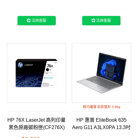
Ultra 7 155H/16G/1TB
彩色雷射三合一複合機
SSD/Win11Pro/WQXGA/14)
(5QJ90A)
洽詢客服
洽詢客服
輕巧纖薄 如影隨形 0.99g
HP 76X LaserJet 高列印量
HP 惠普 EliteBook 635
黑色原廠碳粉匣(CF276X)
Aero G11 A3LX0PA 13.3吋
商用筆電