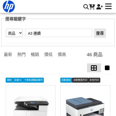
【A3 連續】搜尋結果 | HP® 惠普台灣原廠購物網
搜尋關鍵字
搜尋
46 商品
最新
熱門
暢銷
價低
價高
雷射
支援A3
下單前請確認庫存
自動進紙
自動雙面列印
彩色列印