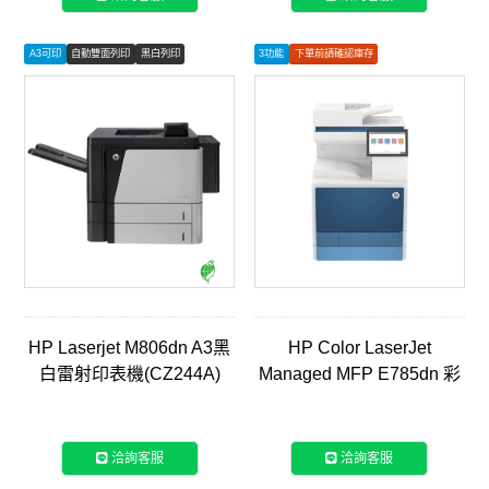
A3可印
自動雙面列印
黑白列印
3功能
下單前請確認庫存
如有安裝需求請聯繫客服
HP Laserjet M806dn A3黑
HP Color LaserJet
白雷射印表機(CZ244A)
Managed MFP E785dn 彩
色雷射三合一複合機
(5QJ83A)
洽詢客服
洽詢客服