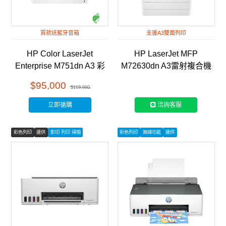
買就送藍牙音箱
支援A3雙面列印
HP Color LaserJet
HP LaserJet MFP
Enterprise M751dn A3 彩
M72630dn A3雷射複合機
色雷射印表機 (T3U44A)
(2ZN50A)
$95,000
$119,990
立即搶購
洽詢客服
彩色列印
連供
影印 列印 掃描
彩色列印
無線功能
連供