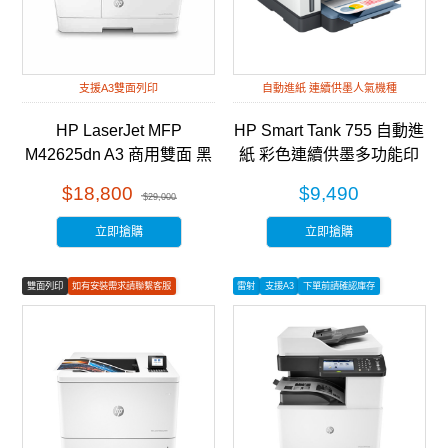
支援A3雙面列印
自動進紙 連續供墨人氣機種
HP LaserJet MFP
HP Smart Tank 755 自動進
M42625dn A3 商用雙面 黑
紙 彩色連續供墨多功能印
白雷射 多功能事務機
表機 (28B72A)
$18,800
$9,490
$29,000
(8AF52A)
立即搶購
立即搶購
雙面列印
如有安裝需求請聯繫客服
雷射
支援A3
下單前請確認庫存
彩色列印