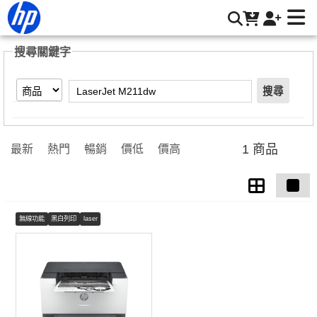
【LaserJet M211dw】搜尋結果 | HP® 惠普台灣原廠購物網
搜尋關鍵字
搜尋
1 商品
最新
熱門
暢銷
價低
價高
無線功能
黑白列印
laser