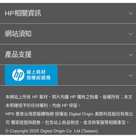
OfficeJet Pro 9010 多功能事務機 ｜ 1KR53D
HP相關資訊
HP 151
119
HP 222
筆電 電池
416
HP Color Laser jet M856dn A3彩色雷射印表機
網站須知
(T3U51A) 日本製
m254dw
MFP E47528f
Hp564
產品支援
OmniBook Ultra Flip 14
hp Color LaserJet Pro MFP M283fdw 無線雙面觸控彩
色雷射傳真複合機
OfficeJet Pro 8710
hp 14-ep
LaserJet M111w
OfficeJet 5200 series
officejet
145
本網站上所有 HP 素材、照片均屬 HP 獨有之財產、版權所有；本文
未明確授予的任何權利，均由 HP 保留。
EliteBook rmn hsn 141c-4
DesignJet T650
307
HP® 惠普台灣原廠購物網 授權由 Digital Origin 美勢科技股份有限公
150a
937
HP 410A LaserJet
4303fdw 碳粉
司 獨家經營與銷售，包含站上商品物流、金流與客服等相關事宜。
紙匣
728
雷射印表機
© Copyright 2025 Digital Origin Co. Ltd (Taiwan).