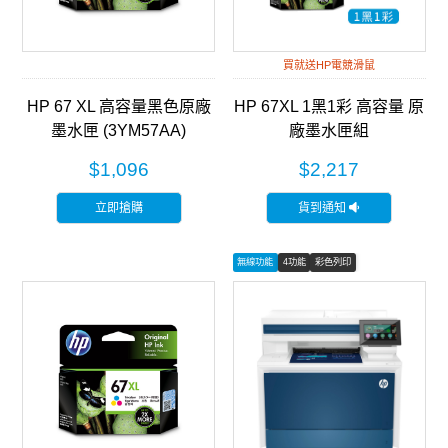
買就送HP電競滑鼠
HP 67 XL 高容量黑色原廠
HP 67XL 1黑1彩 高容量 原
墨水匣 (3YM57AA)
廠墨水匣組
(3YM57AA+3YM58AA)
$1,096
$2,217
立即搶購
貨到通知
無線功能
4功能
彩色列印