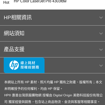
HP Color LaserJet Pro 4303fdw
Hot
OfficeJet Pro 9010 多功能事務機 ｜ 1KR53D
HP相關資訊
HP 151
119
筆電 電池
HP 222
416
HP Color Laser jet M856dn A3彩色雷射印表機
網站須知
(T3U51A) 日本製
m254dw
MFP E47528f
Hp564
產品支援
hp Color LaserJet Pro MFP M283fdw 無線雙面觸控彩
色雷射傳真複合機
OmniBook Ultra Flip 14
LaserJet M111w
OfficeJet 5200 series
officejet
OfficeJet Pro 8710
hp 14-ep
EliteBook rmn hsn 141c-4
本網站上所有 HP 素材、照片均屬 HP 獨有之財產、版權所有；本文
未明確授予的任何權利，均由 HP 保留。
DesignJet T650
307
145
HP 410A LaserJet
HP® 惠普台灣原廠購物網 授權由 Digital Origin 美勢科技股份有限公
4303fdw 碳粉
紙匣
728
雷射印表機
司 獨家經營與銷售，包含站上商品物流、金流與客服等相關事宜。